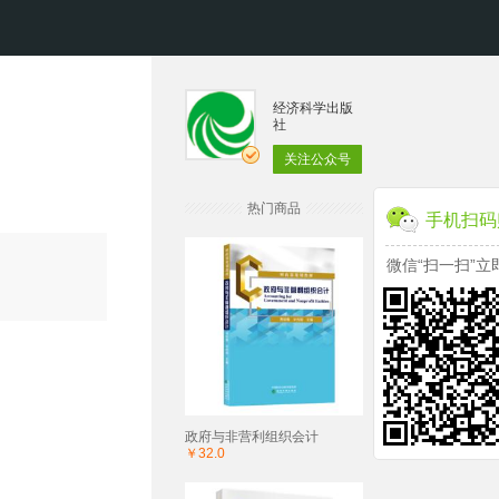
经济科学出版
社
关注公众号
热门商品
手机扫码
微信“扫一扫”立
政府与非营利组织会计
￥32.0