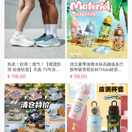
热卖！软弹！透气！【缓震防
优仅夏季便携水杯高颜值多巴
滑 轻便软底】天跑 72号浪潮
胺带吸管双饮杯Tritan材质安
时尚运动跑鞋 无缝贴合不磨脚
全无异味
¥ 118.00
¥ 59.00
男女同款 5色可选 TP198607
2