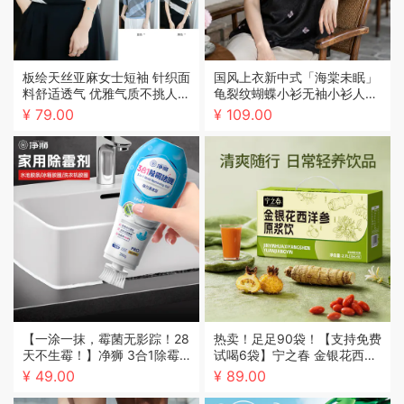
板绘天丝亚麻女士短袖 针织面
国风上衣新中式「海棠未眠」
料舒适透气 优雅气质不挑人
龟裂纹蝴蝶小衫无袖小衫人丝
百搭休闲
立领刺绣衬衫女XL-4XL
¥ 79.00
¥ 109.00
【一涂一抹，霉菌无影踪！28
热卖！足足90袋！【支持免费
天不生霉！】净狮 3合1除霉
试喝6袋】宁之春 金银花西洋
啫喱 一涂净除厨卫胶条黑霉
参原浆饮 清润回甘 清爽醇厚
¥ 49.00
¥ 89.00
长效抑菌不复发 200g/瓶
30ml/袋