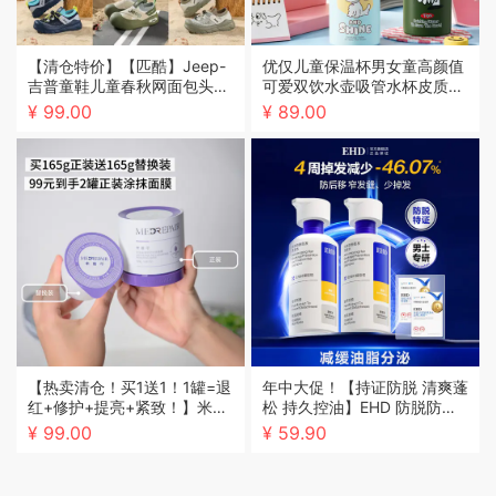
【清仓特价】【匹酷】Jeep-
优仅儿童保温杯男女童高颜值
吉普童鞋儿童春秋网面包头凉
可爱双饮水壶吸管水杯皮质杯
鞋男女童夏季休闲鞋运动鞋27
套316内胆
¥ 99.00
¥ 89.00
-38
【热卖清仓！买1送1！1罐=退
年中大促！【持证防脱 清爽蓬
红+修护+提亮+紧致！】米蓓
松 持久控油】EHD 防脱防断
尔 轻龄紧致修护涂抹面膜2.0
固发洗发水 侧柏植萃配方 深
¥ 99.00
¥ 59.90
蓝绷带 大容量灌装设计 补水
层平衡头皮油脂 300ml/瓶
维稳让肌肤饱满弹润