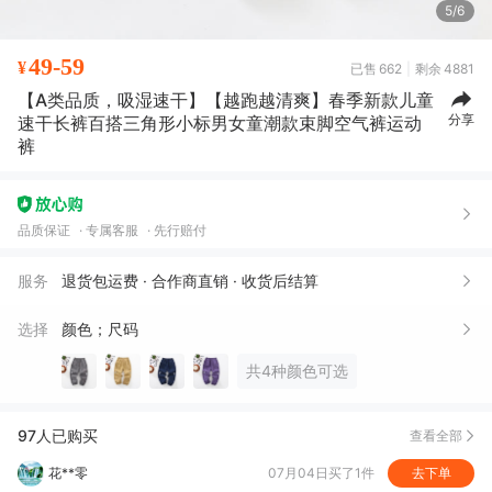
5/6
49-59
¥
已售
662
剩余
4881
【A类品质，吸湿速干】【越跑越清爽】春季新款儿童
分享
速干长裤百搭三角形小标男女童潮款束脚空气裤运动
裤
f***a
07月10日买了1件
去下单
冬***C
06月04日买了2件
去下单
T***
05月18日买了1件
去下单
品质保证
专属客服
先行赔付
高*悦
05月05日买了1件
去下单
服务
退货包运费 · 合作商直销 · 收货后结算
金*
05月02日买了1件
去下单
选择
颜色；尺码
冬***C
05月01日买了1件
去下单
共4种颜色可选
天**城
04月18日买了1件
去下单
吴*z
04月15日买了1件
去下单
97人已购买
查看全部
花**零
07月04日买了1件
去下单