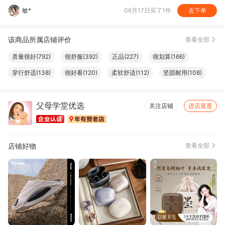
敏*
06月17日买了1件
去下单
该商品所属店铺评价
查看全部
质量很好(792)
很舒服(392)
正品(227)
很划算(166)
穿行舒适(138)
很好看(120)
柔软舒适(112)
坚固耐用(108)
做工精良(100)
效果好(97)
款式好看(82)
外观好看(78)
父母学堂优选
触感良好(76)
非常透气(75)
很暖和(73)
设计一流(73)
关注店铺
进店逛逛
颜色正(66)
大小合适(64)
方便(60)
显瘦修身(58)
尺寸适宜(56)
性价比高(53)
清洁干净(52)
厚度适中(49)
店铺好物
查看全部
尺码很准(47)
味道很棒(44)
真材实料(41)
简约百搭(41)
色泽纯正(37)
容量够大(35)
口感俱佳(34)
图文清晰(34)
纸张精良(34)
结实牢固(33)
必备书籍(32)
体感舒适(32)
方便实用(28)
字体适宜(27)
款式时尚(26)
格外清爽(25)
透气性好(25)
很显气质(23)
上身好看(21)
高端大气(19)