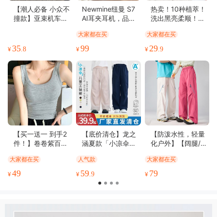
易于使用(17)
很有弹力(16)
物流很快(14)
完美无瑕(12)
【潮人必备 小众不
Newmine纽曼 S7
热卖！10种植萃！
撞款】亚束机车运
AI耳夹耳机，品牌
洗出黑亮柔顺！
薄厚适中(11)
无油腻感(11)
精美雅致(10)
优美详细(10)
动拖鞋破茧系列EV
直发！30年国货品
【买赠肥皂盒+起泡
大家都在买
大家都在买
A材质厚底踩屎感柔
牌纽曼音质保证，
网】墨见 何首乌侧
清香四溢(9)
清香软糯(9)
清晰度高(9)
做工精致(9)
韧弹软轻巧透气防
耳夹设计不入耳，
柏叶草本洗发皂 打
35
99
29
¥
.8
¥
¥
.9
包装很好(8)
新鲜味美(8)
丰富细腻(7)
味道鲜美(6)
滑耐磨
摇晃不掉，可扫码
造蓬松秀发 90g/块
验真伪【一年质
松软可口(6)
功能强劲(6)
不占空间(6)
保】
【买一送一 到手2
【底价清仓】龙之
【防泼水性，轻量
件！】卷卷紫百搭
涵夏款「小凉伞」
化户外】【阔腿/束
U领小背心 U领设
工装裤
腿可调节】夏季新
大家都在买
人气款
大家都在买
计显瘦遮副乳 螺纹
款山系轻量化户外
弹力面料柔软舒适
情侣工装冰丝裤防
49
59
79
¥
¥
.9
¥
亲肤包容性好 百搭
泼水机能冲锋男女
休闲 四季可搭
轻薄运动徒步裤