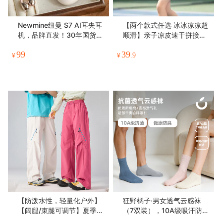
Newmine纽曼 S7 AI耳夹耳
【两个款式任选 冰冰凉凉超
机，品牌直发！30年国货品
顺滑】亲子凉皮速干拼接运
牌纽曼音质保证，耳夹设计
动套装/凉皮AB套装 柔软亲
99
39
不入耳，摇晃不掉，可扫码
肤防晒速干 镂空设计舒适透
¥
¥
.9
验真伪【一年质保】
气 百搭休闲运动
【防泼水性，轻量化户外】
狂野橘子·男女透气云感袜
【阔腿/束腿可调节】夏季新
（7双装），10A级吸汗防
款山系轻量化户外情侣工装
臭！中袜/短袜可选，脚面遍