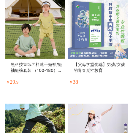
黑科技宣纸面料速干短袖/短
【父母学堂优选】男孩/女孩
袖短裤套装 （100-180）3
的青春期性教育
秒快干不粘身 夏季运动必备
29
38
¥
.9
¥