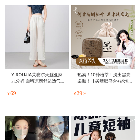
YIROUJIA莱赛尔天丝亚麻
热卖！10种植萃！洗出黑亮
九分裤 面料凉爽舒适透气柔
柔顺！【买赠肥皂盒+起泡
软 九分宽松阔腿设计清爽利
网】墨见 何首乌侧柏叶草本
69
29
落显瘦无束缚 百搭时尚【卡
洗发皂 打造蓬松秀发 90g/
¥
¥
.9
码拍小】【深蓝色L预售3-5
块
天】