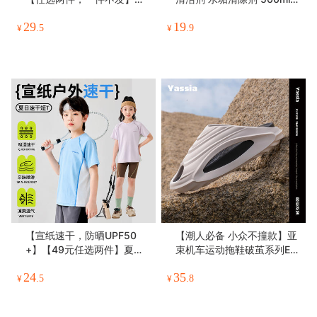
【吸湿速干+接触凉感+防晒
瓶 浴室、淋浴房 、玻璃去除
29
19
UPF50+抗静电四合一】夏
水渍 ，无需刷洗，无需等
¥
.5
¥
.9
季户外儿童清凉森林裤系列
待；一喷一擦，轻松处理，
凉感速干防晒休闲裤
99.9%yi菌，不刺激，无腐
蚀
【宣纸速干，防晒UPF50
【潮人必备 小众不撞款】亚
+】【49元任选两件】夏季
束机车运动拖鞋破茧系列EV
新款儿童宣纸衣短袖T中大
A材质厚底踩屎感柔韧弹软
24
35
童防晒吸湿排汗运动短袖
轻巧透气防滑耐磨
¥
.5
¥
.8