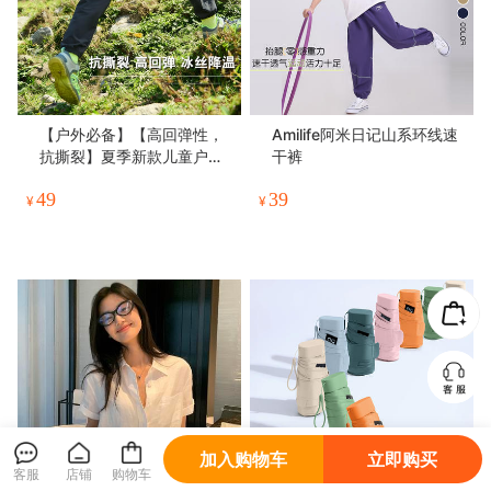
【户外必备】【高回弹性，
Amilife阿米日记山系环线速
抗撕裂】夏季新款儿童户外
干裤
反光冰丝速干裤男女童运动
49
39
裤束脚裤
¥
¥
加入购物车
立即购买
客服
店铺
购物车