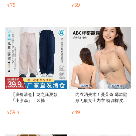
79
59
冰丝裤防泼水机能冲锋男女
布透气孔，脚底柔软吸汗，
¥
¥
轻薄运动徒步裤
今年夏天再没有闷脚的义
务！
【底价清仓】龙之涵夏款
内衣消失术！蔓朵奇 薄款隐
「小凉伞」工装裤
形无痕女士内衣 特调橡皮擦
文胸 聚拢显瘦 女 宽带/细带
59
49
5色可选
¥
.9
¥