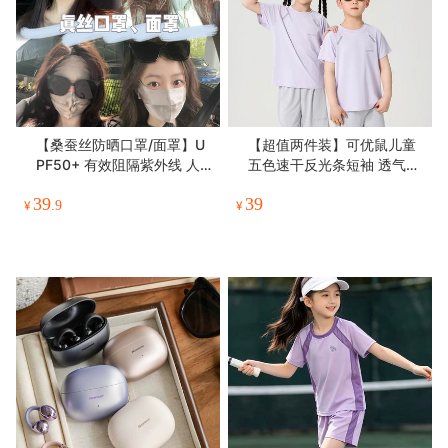
【桑蚕丝防晒口罩/面罩】U
【超值两件装】可优鼠儿童
PF50+ 有效阻隔紫外线 人
五色速干反光条短袖 透气舒
工缝制高品质
适亲肤 男女童同款 休闲百搭
39
39
不挑人 110-170
¥
.9
¥