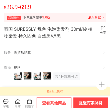
26.9-69.9
¥
下单立享整单
9.8折
成为粉丝
店铺粉丝
泰国 SURESSLY 烁色 泡泡染发剂 30ml/袋 植
分享
物染发 持久固色 自然黑/棕黑
服务
收货后结算
选择
规格
共4种规格可选
有间全球购
商品已售罄
关注店铺
进店逛逛
企业认证
9年有赞店
回头客好店
查看其他商品
提醒商家补货
客服
店铺
购物车