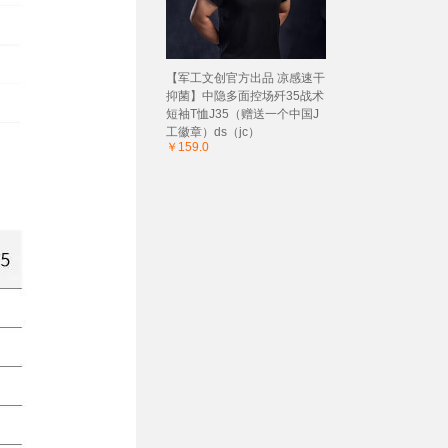
【军工文创官方出品 凉感速干
抑菌】中隐多面控场歼35战术
短袖T恤J35（赠送一个中国J
工徽章）ds（jc）
￥159.0