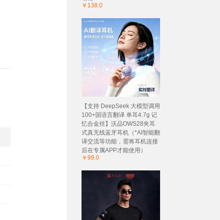
￥138.0
【支持 DeepSeek 大模型调用
100+国语言翻译 单耳4.7g 记
忆合金丝】沃品OWS28夹耳
式真无线蓝牙耳机（*AI智能翻
译交流等功能，需将耳机连接
后在专属APP才能使用）
￥99.0