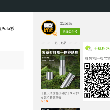
军武优选
Polo衫
关注公众号
热门商品
手机扫码
微信“扫一扫”立
【夏天清凉舒缓修护】9.9抢3
支韩泊莉紫草膏
￥6.9