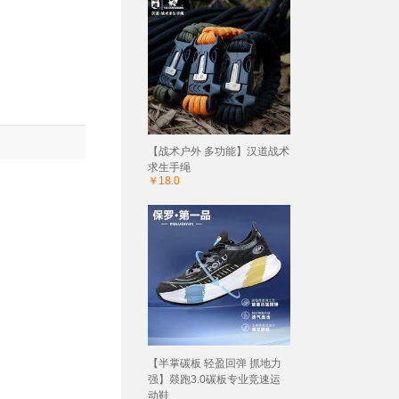
【战术户外 多功能】汉道战术
求生手绳
￥18.0
【半掌碳板 轻盈回弹 抓地力
强】燚跑3.0碳板专业竞速运
动鞋