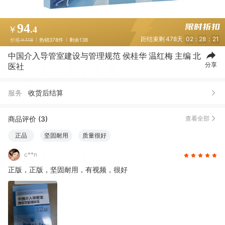
94
￥
.4
距结束剩
478天
02
:
28
:
20
价格
￥118
热销378件
剩余138
中国介入导管室建设与管理规范 侯桂华 温红梅 主编 北
分享
医社
服务
收货后结算
商品评价 (3)
查看全部
正品
坚固耐用
质量很好
c**n
正版，正版，坚固耐用，有视频，很好