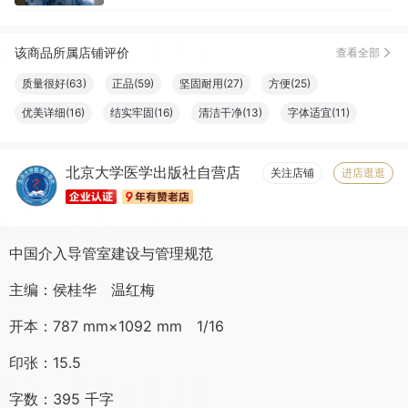
该商品所属店铺评价
查看全部
质量很好(63)
正品(59)
坚固耐用(27)
方便(25)
优美详细(16)
结实牢固(16)
清洁干净(13)
字体适宜(11)
容量够大(11)
设计一流(10)
必备书籍(10)
清晰度高(9)
北京大学医学出版社自营店
物流很快(8)
大小合适(8)
触感良好(8)
服务周到(7)
关注店铺
进店逛逛
纸张精良(6)
中国介入导管室建设与管理规范
主编：侯桂华 温红梅
开本：787 mm×1092 mm 1/16
印张：15.5
字数：395 千字