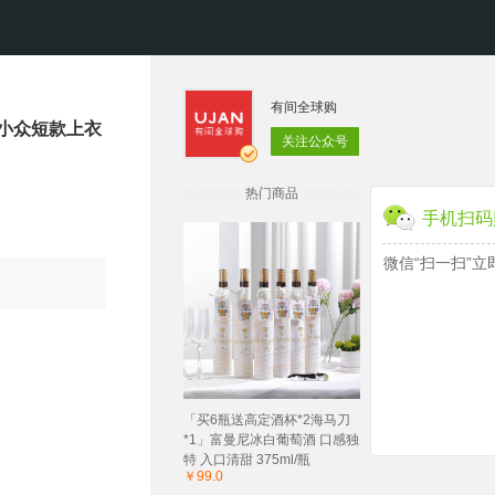
有间全球购
显瘦小众短款上衣
关注公众号
热门商品
手机扫码
微信“扫一扫”立
「买6瓶送高定酒杯*2海马刀
*1」富曼尼冰白葡萄酒 口感独
特 入口清甜 375ml/瓶
￥99.0