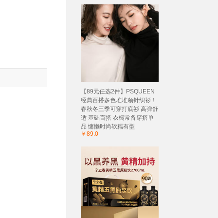
【89元任选2件】PSQUEEN
经典百搭多色堆堆领针织衫！
春秋冬三季可穿打底衫 高弹舒
适 基础百搭 衣橱常备穿搭单
品 慵懒时尚软糯有型
￥89.0