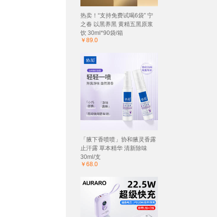
热卖！“支持免费试喝6袋” 宁
之春 以黑养黑 黄精五黑原浆
饮 30ml*90袋/箱
￥89.0
「腋下香喷喷」协和腋灵香露
止汗露 草本精华 清新除味
30ml/支
￥68.0