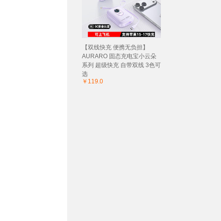
【双线快充 便携无负担】
AURARO 固态充电宝小云朵
系列 超级快充 自带双线 3色可
选
￥119.0