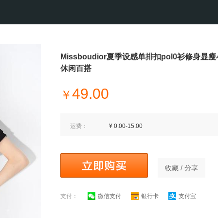
Missboudior夏季设感单排扣pol0衫修身
休闲百搭
49.00
￥
运费：
¥ 0.00-15.00
收藏 / 分享
支付：
微信支付
银行卡
支付宝