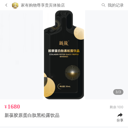
家有购物尊享贵宾体验店
我的记录
3/3
1680
¥
剩余
100
新葆胶原蛋白肽黑松露饮品
分享