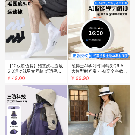
【10双超值装】酷艾妮毛圈底
笔博士AI学习时间精灵Q9 AI
5.0运动袜男女同款 舒适毛巾
大模型时间宝 小初高全科教材
底立体按摩网格缓解足部压力
同步学习资源天花板立体音效
¥ 49.00
¥ 99.90
脚背蜂窝透气孔 三种筒长