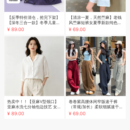
【反季特价清仓，抢完下架】
【清凉一夏，天然苎麻】老钱
【深冬三合一款】冬季儿童冲
风苎麻短裤女夏季新款纯色五
锋衣男女童三合一拆卸厚秋冬
分裤宽松薄款松紧腰抽绳显瘦
¥ 89.00
¥ 69.00
款女童装加绒加厚中大童防水
短裤女
防风外套
热卖中！！【亚麻V型领口】
卷卷紫高腰休闲窄版速干裤
亚麻水洗七分袖包边技艺 女士
（常规/加长）柔软细腻速干
衬衫衬衣夏季上衣 修饰脸型
高腰宽松慵懒窄版阔腿裤百搭
¥ 89.00
¥ 69.00
尽显个性 四色可选L~XL码
休闲