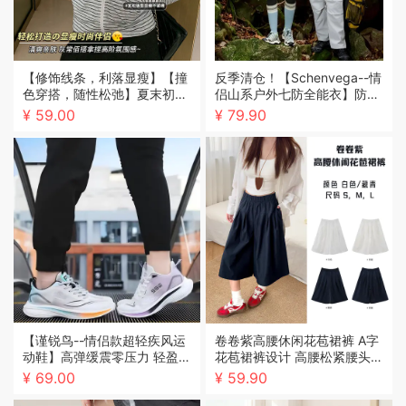
【修饰线条，利落显瘦】【撞
反季清仓！【Schenvega--情
色穿搭，随性松弛】夏末初秋
侣山系户外七防全能衣】防水
新款女潮流撞色莱赛尔条纹拉
防风防油防污、抗寒保暖防刮
¥ 59.00
¥ 79.90
链连帽开衫外套
轻便、不挑年龄不挑场合、男
女同款适合多种场合穿搭
【谨锐鸟--情侣款超轻疾风运
卷卷紫高腰休闲花苞裙裤 A字
动鞋】高弹缓震零压力 轻盈舒
花苞裙裤设计 高腰松紧腰头七
适暴走不累脚 耐磨耐洗耐穿防
分长度 遮胯显瘦百搭不挑身材
¥ 69.00
¥ 59.90
滑 显高显瘦不挑脚型 时尚超
百搭 男女同款全场景可穿搭