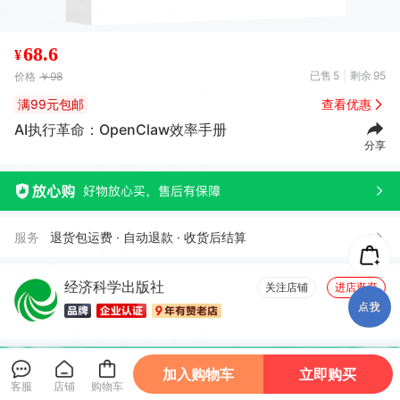
68.6
¥
已售
5
剩余
95
价格
￥98
满99元包邮
查看优惠
AI执行革命：OpenClaw效率手册
分享
服务
退货包运费 · 自动退款 · 收货后结算
经济科学出版社
关注店铺
进店逛逛
加入购物车
立即购买
客服
店铺
购物车