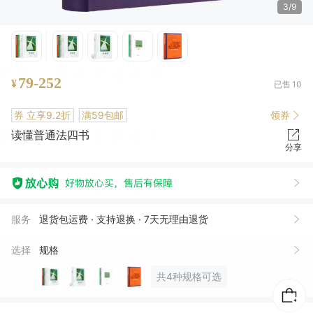
4/9
79-252
¥
已售
10
券
立享9.2折
满59包邮
领券
读懂普通法四书
分享
沈*
08月08日买了1件
应**住
05月24日买了1件
服务
退货包运费 · 支持退换 · 7天无理由退货
早***儿
05月20日买了1件
选择
规格
小**石
04月09日买了1件
共4种规格可选
汪*云
03月14日买了1件