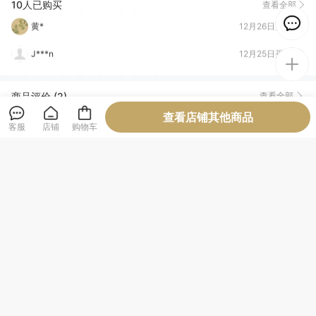
黄*
12月26日买了1件
10人已购买
查看全部
J***n
12月25日买了1件
郝*晖
12月25日买了1件
突***化
12月11日买了1件
商品评价 (2)
查看全部
蔡*深
12月04日买了1件
查看店铺其他商品
客服
小**石
店铺
购物车
突**化
该商品所属店铺评价
查看全部
正品(1573)
质量很好(982)
坚固耐用(702)
结实牢固(266)
清洁干净(250)
容量够大(232)
设计一流(231)
纸张精良(219)
触感良好(217)
厚度适中(207)
字体适宜(175)
先知书店
大小合适(168)
必备书籍(154)
优美详细(120)
图文清晰(103)
关注店铺
进店逛逛
物流很快(96)
高端大气(95)
包装很好(91)
服务周到(57)