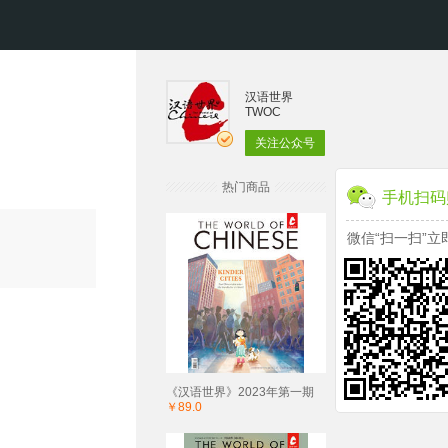
汉语世界
TWOC
关注公众号
热门商品
手机扫码
微信“扫一扫”立
《汉语世界》2023年第一期
￥89.0