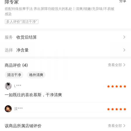
分享
障专家
搭配特殊按摩手法 养出屏障功能强大的私处丨清爽/细嫩/无异味/不易被
感染
多人评价“清洁干净”
服务
收货后结算
选择
净含量
商品评价 (4)
查看全部
清洁干净
格外清爽
L***
一如既往的喜欢慕斯，干净清爽
漠***
该商品所属店铺评价
查看全部