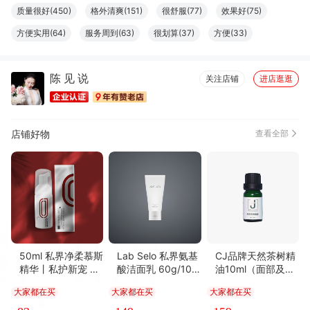
质量很好(450)
格外清爽(151)
很舒服(77)
效果好(75)
方便实用(64)
服务周到(63)
很划算(37)
方便(33)
丰富细腻(30)
安全健康(29)
清香四溢(28)
味道很棒(26)
陈 见 说
很好看(26)
易于使用(22)
口感俱佳(20)
清洁干净(19)
关注店铺
进店逛逛
颗粒饱满(18)
有益皮肤(15)
必备书籍(11)
清凉润喉(9)
物流很快(8)
精美雅致(8)
柔软舒适(8)
性感(7)
店铺好物
查看全部
味道鲜美(7)
性价比高(7)
多次惠顾(7)
真材实料(6)
优美详细(6)
色泽纯正(6)
50ml 私界净柔慕斯
Lab Selo 私界氨基
CJ品牌天然茶树精
精华丨私护新宠 屏
酸洁面乳 60g/100
油10ml（面部及全
障专家
ml
身精油 补水保湿 s
大家都在买
大家都在买
大家都在买
pa 护肤品）