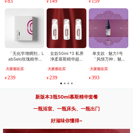
83
149
159
¥
¥
¥
「无化学增稠剂」L
女款50ml *3 私界
单支款 · 魅力1号
abSelo玫瑰精华水
净柔慕斯精华超享
「风情万种」魅力2
润面膜1盒5片装
套组丨私护新宠 屏
号 「窈窕淑女」魅
大家都在买
大家都在买
大家都在买
障专家
力3号「一地月光」
spa留香按摩精纯
239
239
393
¥
¥
¥
油定制款丨
新版本3瓶50ml慕斯精华套餐
一瓶浴室、一瓶床头、一瓶出门
好滋味你懂得~