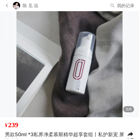
陈 见 说
我的记录
3/6
239
¥
男款50ml *3私界净柔慕斯精华超享套组丨私护新宠 屏