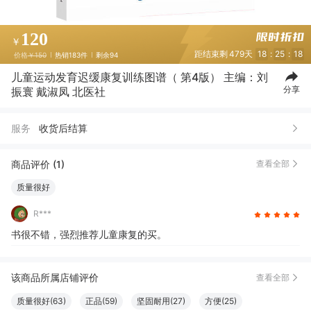
120
￥
距结束剩
479天
18
:
25
:
17
价格
￥150
热销183件
剩余94
儿童运动发育迟缓康复训练图谱（ 第4版） 主编：刘
分享
振寰 戴淑凤 北医社
服务
收货后结算
商品评价 (1)
查看全部
质量很好
R***
书很不错，强烈推荐儿童康复的买。
该商品所属店铺评价
查看全部
质量很好(63)
正品(59)
坚固耐用(27)
方便(25)