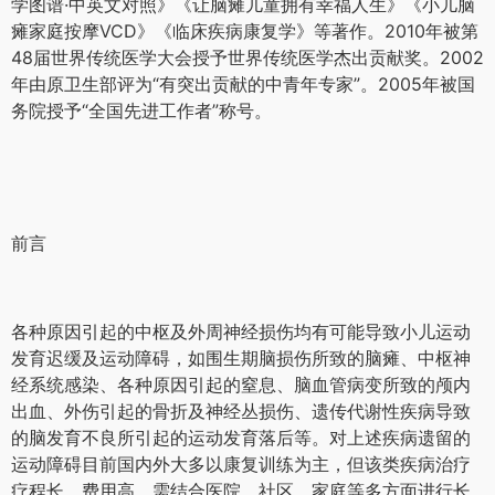
学图谱·中英文对照》《让脑瘫儿童拥有幸福人生》《小儿脑
瘫家庭按摩VCD》《临床疾病康复学》等著作。2010年被第
48届世界传统医学大会授予世界传统医学杰出贡献奖。2002
年由原卫生部评为“有突出贡献的中青年专家”。2005年被国
务院授予“全国先进工作者”称号。
前言
各种原因引起的中枢及外周神经损伤均有可能导致小儿运动
发育迟缓及运动障碍，如围生期脑损伤所致的脑瘫、中枢神
经系统感染、各种原因引起的窒息、脑血管病变所致的颅内
出血、外伤引起的骨折及神经丛损伤、遗传代谢性疾病导致
的脑发育不良所引起的运动发育落后等。对上述疾病遗留的
运动障碍目前国内外大多以康复训练为主，但该类疾病治疗
疗程长、费用高，需结合医院、社区、家庭等多方面进行长