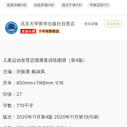
优美详细(16)
结实牢固(16)
清洁干净(13)
字体适宜(11)
容量够大(11)
设计一流(10)
必备书籍(10)
清晰度高(9)
北京大学医学出版社自营店
物流很快(8)
大小合适(8)
触感良好(8)
服务周到(7)
关注店铺
进店逛逛
纸张精良(6)
儿童运动发育迟缓康复训练图谱（第4版）
主编：刘振寰 戴淑凤
开本：850mm×1168mm 1/16
印张：27
字数：770千字
版次：2020年11月第4版 2020年11月第1次印刷