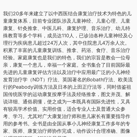
我们20多年来建立了以中西医结合康复治疗技术为特色的儿
童康复体系，目前专业团队涉及儿童神经、儿童心理、儿童
康复、针灸推拿、中医儿科、康复护理、音乐治疗、幼儿特
殊教育等多个学科，成员达110人，已诊治各种儿童神经及心
理行为疾病患儿超过24万人次，其中住院患儿4万余人次。
积累了丰富的儿童康复训练、推拿、药浴、食疗、音乐治疗
经验。家庭康复也是我们的特色，我们的宗旨是教会一位母
亲，康复一个患儿，幸福一个家庭。全书集合了目前国际最
先进的儿童康复评估方法以及治疗中应用最广泛的小儿神经
发育治疗学（NDT）疗法、英国著名的Bobath疗法、欧美流
行的Peabody训练方法及日本的上田正疗法等，同时借鉴祖
国传统医学的运动康复按摩手法及经络推拿，图文并茂、解
说详细、通俗易懂，使之成为一本既具有国际先进性，又具
有较高学术价值、实用价值，适合专业人士及普通大众参
考、学习。尤其对广大康复治疗师和患儿家长有重要指导作
用的参考书。全书是由全国从事小儿神经康复工作多年的专
家、医师、康复治疗师协作完成，动作设计合理准确、图像