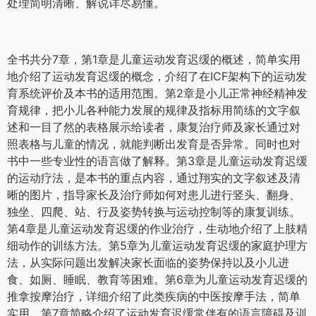
处理简明清晰、解说详尽易懂。
全书共分7章，第1章是儿童运动发育迟缓的概述，简单实用
地介绍了运动发育迟缓的概念，介绍了在ICF架构下的运动发
育系统评价及本书的适用范围。第2章是小儿正常神经精神发
育规律，把小儿各种能力发展的规律及指标用简练的文字叙
述和一目了然的表格展示给读者，康复治疗师及家长通过对
照表格与儿童的情况，就能判断出发育是否异常。同时也对
书中一些专业性的语言做了解释。第3章是儿童运动发育迟缓
的运动疗法，是本书的重点内容，通过翔实的文字叙述及清
晰的图片，指导家长及治疗师如何对患儿进行竖头、翻身、
独坐、四爬、站、行及姿势转换与运动控制等的康复训练。
第4章是儿童运动发育迟缓的作业治疗，生动地介绍了上肢精
细动作的训练方法。第5章为儿童运动发育迟缓的家庭护理方
法，从实际问题出发解决家长面临的姿势保持以及小儿进
食、如厕、睡眠、教育等困难。第6章为儿童运动发育迟缓的
推拿按摩治疗，详细介绍了此类疾病的中医按摩手法，简单
实用。第7章简略介绍了运动发育迟缓常伴有的语言障碍及训