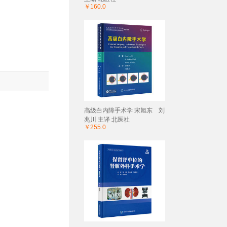
￥160.0
高级白内障手术学 宋旭东 刘
兆川 主译 北医社
￥255.0