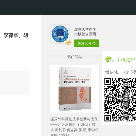
北京大学医学
出版社自营店
、李葆华、胡
关注公众号
热门商品
手机扫码
微信“扫一扫”立
泌尿外科微创技术创新与改良
——北大泌尿所（IUPU）技
术 周利群 何志嵩 张 凯 李学松
主编 北医社