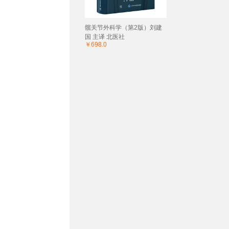
髋关节外科学（第2版）刘建
国 主译 北医社
￥698.0