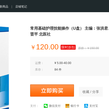
新商品
|
店铺笔记
常用基础护理技能操作（U盘） 主编：张洪君
晋平 北医社
120.00
￥
限时折扣
原价：￥150.00
运费：
¥ 5.00-40.00
库存：
84 件
收藏 / 分享
支付：
微信支付
银行卡
支付宝