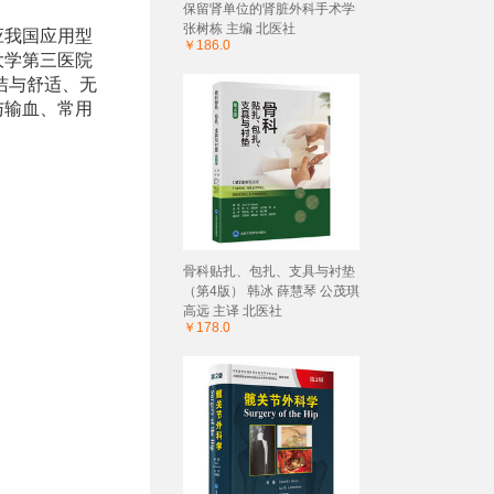
保留肾单位的肾脏外科手术学
张树栋 主编 北医社
应我国应用型
￥186.0
大学第三医院
洁与舒适、无
与输血、常用
骨科贴扎、包扎、支具与衬垫
（第4版） 韩冰 薛慧琴 公茂琪
高远 主译 北医社
￥178.0