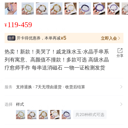
119-459
¥
5
开卡得优惠券，本单再减
立即入会
¥
热卖！新款！美哭了！戚龙珠水玉·水晶手串系
分享
列有寓意、高颜值不撞款！多款可选 高级水晶
疗愈师手作 每串送消磁石 一物一证检测发货
服务
支持退换 · 7天无理由退货 · 收货后结算
选择
样式
共20种样式可选