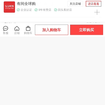
有间全球购
关注店铺
进店逛逛
企业认证
9年有赞店
回头客好店
店铺好物
查看全部
加入购物车
立即购买
客服
店铺
购物车
热卖！晒不黑！日
美国Cinmose辛莫
英国肯特KENT洗头
本FIYU小金伞2.0
斯 痔速消喷雾 50
梳浴刷 不伤指甲 按
伞界“安耐晒”！扁
ml/瓶 气雾清爽温
摩刷洗头刷头皮按
大家都在买
小轻 晴雨两用 随行
和
摩
简约 4款可选
59
58
59
¥
.9
¥
¥