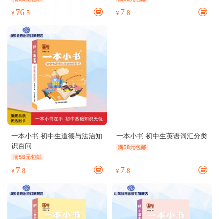
76
7
¥
.5
¥
.8
一本小书 初中生道德与法治知
一本小书 初中生英语词汇分类
识百问
满58元包邮
满58元包邮
7
7
¥
.8
¥
.8