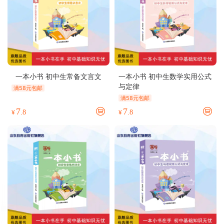
一本小书 初中生常备文言文
一本小书 初中生数学实用公式
与定律
满58元包邮
满58元包邮
7
7
¥
.8
¥
.8