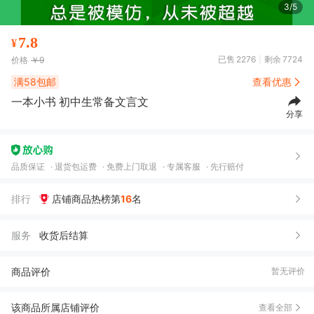
3/5
7.8
¥
已售
2276
剩余
7724
价格
￥9
满58包邮
查看优惠
一本小书 初中生常备文言文
分享
品质保证
退货包运费
免费上门取退
专属客服
先行赔付
排行
店铺商品热榜第
16
名
服务
收货后结算
商品评价
暂无评价
该商品所属店铺评价
查看全部