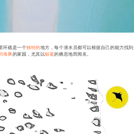
里环礁是一个
独特的
地方，每个潜水员都可以根据自己的能力找到
和海豚
的家园，尤其以
鲸鲨
的栖息地而闻名。