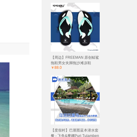
【周边】FREEMAN 原创鲸鲨
拖鞋男女夹脚拖沙滩凉鞋
￥88.0
【度假村】巴厘图蓝本潜水套
餐 - 飞鱼&摩娜Puri Tulamben