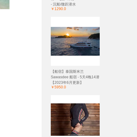
- 沉船/微距潜水
￥1290.0
【船宿】泰国斯米兰
Sawasdee 船宿 - 5天4晚14潜
【2023年6月更新】
￥5950.0