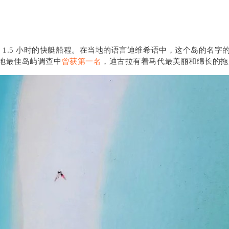
累有 1.5 小时的快艇船程。在当地的语言迪维希语中，这个岛的名字的
的当地最佳岛屿调查中
曾获第一名
，迪古拉有着马代最美丽和绵长的拖