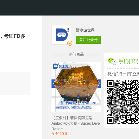
潜水游世界
，考证FD多
关注公众号
热门商品
手机扫码
微信“扫一扫”立
【度假村】菲律宾阿尼洛
Anilao潜水套餐 - Buceo Dive
Resort
￥4060.0