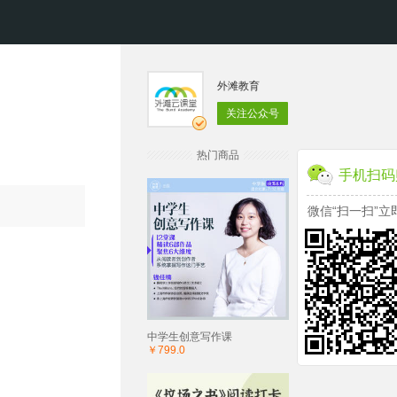
外滩教育
关注公众号
热门商品
手机扫码
微信“扫一扫”立
中学生创意写作课
￥799.0