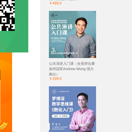
￥499.0
公共演讲入门课（全美辩论赛
加州冠军Andrew Wong 强力
推出）
￥299.0