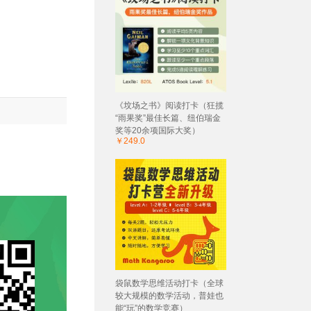
《坟场之书》阅读打卡（狂揽
“雨果奖”最佳长篇、纽伯瑞金
奖等20余项国际大奖）
￥249.0
袋鼠数学思维活动打卡（全球
较大规模的数学活动，普娃也
能“玩”的数学竞赛）