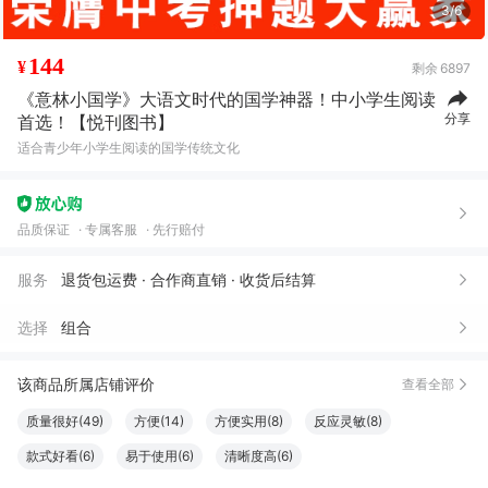
3/6
144
¥
剩余
6897
《意林小国学》大语文时代的国学神器！中小学生阅读
分享
首选！【悦刊图书】
适合青少年小学生阅读的国学传统文化
品质保证
专属客服
先行赔付
服务
退货包运费 · 合作商直销 · 收货后结算
选择
组合
该商品所属店铺评价
查看全部
质量很好(49)
方便(14)
方便实用(8)
反应灵敏(8)
款式好看(6)
易于使用(6)
清晰度高(6)