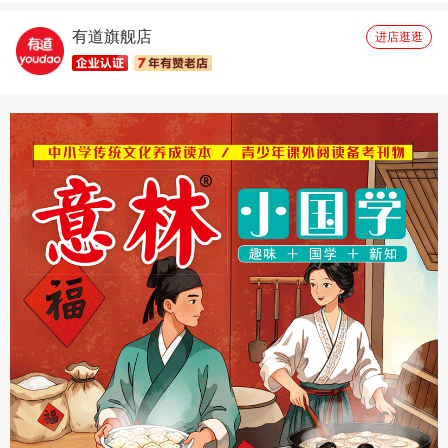
有道旗舰店
进店逛逛