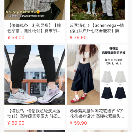
【修饰线条，利落显瘦】【撞
反季清仓！【Schenvega--情
色穿搭，随性松弛】夏末初秋
侣山系户外七防全能衣】防水
新款女潮流撞色莱赛尔条纹拉
防风防油防污、抗寒保暖防刮
¥ 59.00
¥ 79.90
链连帽开衫外套
轻便、不挑年龄不挑场合、男
女同款适合多种场合穿搭
【谨锐鸟--情侣款超轻疾风运
卷卷紫高腰休闲花苞裙裤 A字
动鞋】高弹缓震零压力 轻盈舒
花苞裙裤设计 高腰松紧腰头七
适暴走不累脚 耐磨耐洗耐穿防
分长度 遮胯显瘦百搭不挑身材
¥ 69.00
¥ 59.90
滑 显高显瘦不挑脚型 时尚超
百搭 男女同款全场景可穿搭