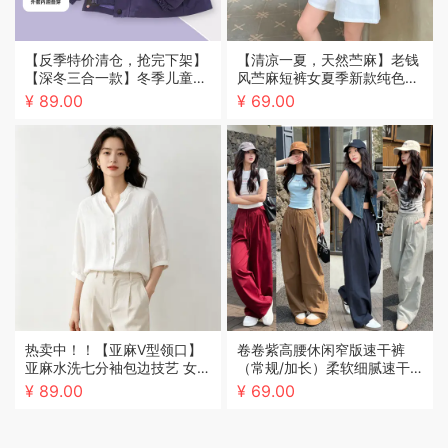
【反季特价清仓，抢完下架】
【清凉一夏，天然苎麻】老钱
【深冬三合一款】冬季儿童冲
风苎麻短裤女夏季新款纯色五
锋衣男女童三合一拆卸厚秋冬
分裤宽松薄款松紧腰抽绳显瘦
¥ 89.00
¥ 69.00
款女童装加绒加厚中大童防水
短裤女
防风外套
热卖中！！【亚麻V型领口】
卷卷紫高腰休闲窄版速干裤
亚麻水洗七分袖包边技艺 女士
（常规/加长）柔软细腻速干
衬衫衬衣夏季上衣 修饰脸型
高腰宽松慵懒窄版阔腿裤百搭
¥ 89.00
¥ 69.00
尽显个性 四色可选L~XL码
休闲