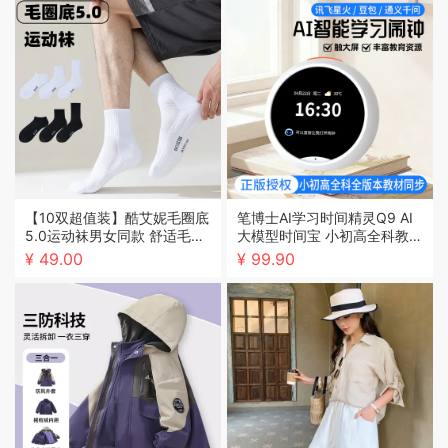
【10双超值装】酷艾妮毛圈底
笔博士AI学习时间精灵Q9 AI
5.0运动袜男女同款 舒适毛巾
大模型时间宝 小初高全科教材
底立体按摩网格缓解足部压力
同步学习资源天花板立体音效
¥ 49.00
¥ 99.90
脚背蜂窝透气孔 三种筒长