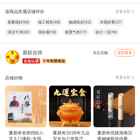
该商品所属店铺评价
查看全部
质量很好(56)
做工精良(48)
触感良好(32)
外观好看(27)
清洁干净(20)
很好看(18)
很显气质(17)
设计一流(16)
色泽纯正(16)
大小合适(15)
款式好看(14)
珍藏佳品(14)
易祈吉祥
服务周到(11)
尺寸适宜(10)
简约百搭(8)
物流很快(6)
关注店铺
进店逛逛
真材实料(6)
店铺好物
查看全部
董易奇老师四柱八
董易奇2026年九运
董易奇优级海南沉
字入门课程-专用教
宝盒办公室客厅中
香姻缘瓶室内熏香