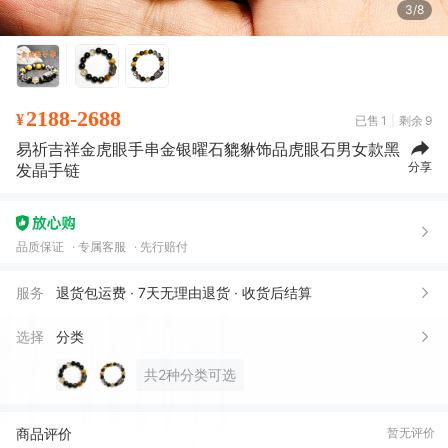
3/8
2188-2688
¥
已售
1
剩余
9
易祈吉祥金虎眼手串金银曜石貔貅饰品虎眼石男女款黑
分享
发晶手链
品质保证
专属客服
先行赔付
服务
退货包运费 · 7天无理由退货 · 收货后结算
选择
分类
共2种分类可选
商品评价
暂无评价