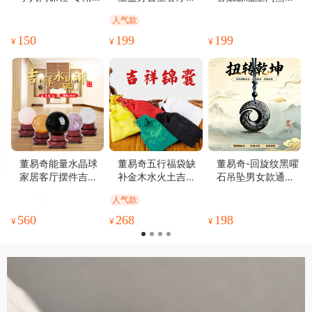
材书籍
式琉璃摆件吉祥物
生门令
人气款
150
199
199
¥
¥
¥
董易奇能量水晶球
董易奇五行福袋缺
董易奇-回旋纹黑曜
家居客厅摆件吉祥
补金木水火土吉祥
石吊坠男女款通勤
物
锦囊
简约哑光配饰日常
人气款
百搭项链
560
268
198
¥
¥
¥