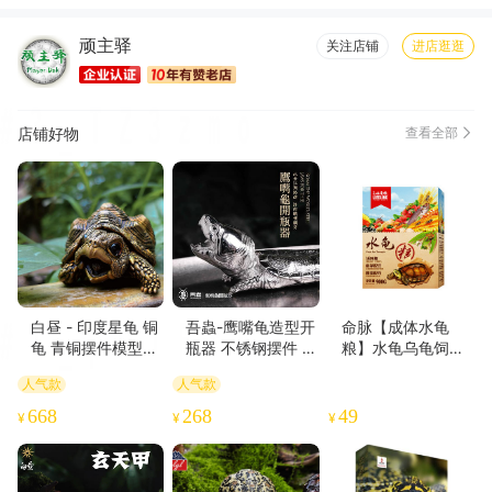
顽主驿
关注店铺
进店逛逛
店铺好物
查看全部
白昼 - 印度星龟 铜
吾蟲-鹰嘴龟造型开
命脉【成体水龟
龟 青铜摆件模型茶
瓶器 不锈钢摆件 金
粮】水龟乌龟饲料
宠 瑰宝乌龟爬宠文
属创意个性把玩把
草龟粮【LIFELINE
人气款
人气款
创周边 ★官方正版
件礼品【官方授
命脉官方正版】-分
【48小时发货】
权】【48小时发
销
668
268
49
¥
¥
¥
货】