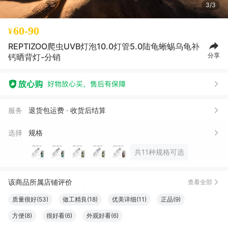
3/3
60-90
¥
REPTIZOO爬虫UVB灯泡10.0灯管5.0陆龟蜥蜴乌龟补
分享
钙晒背灯-分销
服务
退货包运费 · 收货后结算
选择
规格
共11种规格可选
该商品所属店铺评价
查看全部
质量很好(53)
做工精良(18)
优美详细(11)
正品(9)
方便(8)
很好看(6)
外观好看(6)