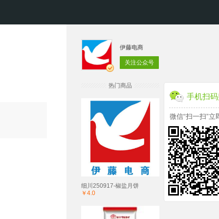
伊藤电商
关注公众号
热门商品
手机扫码
微信“扫一扫”立
细川250917-椒盐月饼
￥4.0