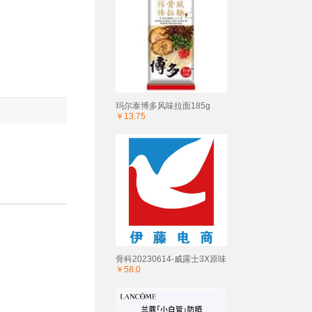
玛尔泰博多风味拉面185g
￥13.75
骨科20230614-威露士3X原味
￥58.0