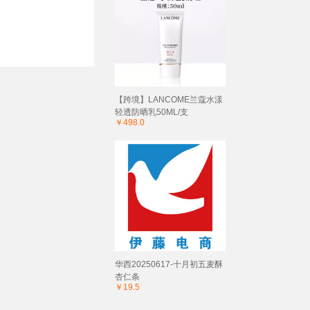
【跨境】LANCOME兰蔻水漾
轻透防晒乳50ML/支
￥498.0
华西20250617-十月初五麦酥
杏仁条
￥19.5