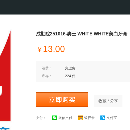
成勘院251016-狮王 WHITE WHITE美白牙膏
13.00
￥
运费：
免运费
库存：
224 件
收藏 / 分享
支付：
微信支付
银行卡
支付宝