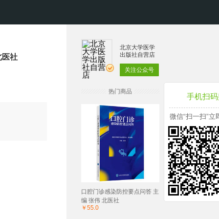
北京大学医学
出版社自营店
北医社
关注公众号
热门商品
手机扫码
微信“扫一扫”立
口腔门诊感染防控要点问答 主
编 张伟 北医社
￥55.0