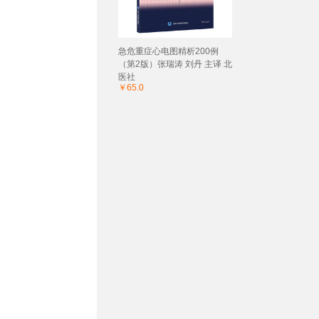
急危重症心电图精析200例
（第2版）张瑞涛 刘丹 主译 北
医社
￥65.0