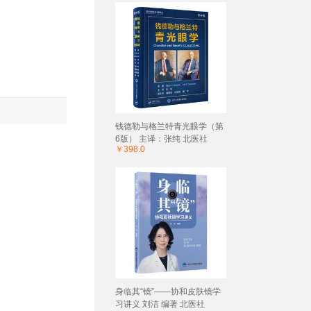
钱德勒与格兰特青光眼学（第
6版） 主译：张纯 北医社
￥398.0
身临其“镜”——协和皮肤镜学
习讲义 刘洁 编著 北医社