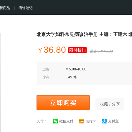
新商品
|
店铺笔记
北京大学妇科常见病诊治手册 主编：王建六 
36.80
￥
限时折扣
原价：￥46.00
运费：
¥ 5.00-40.00
库存：
149 件
收藏 / 分享
支付：
微信支付
银行卡
支付宝