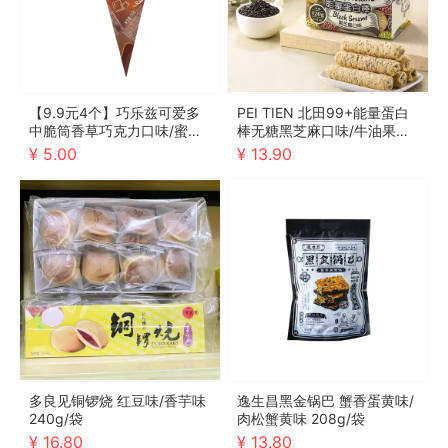
【9.9元4个】巧乐兹可爱多
PEI TIEN 北田99+能量蛋白
中脆筒香草巧克力口味/蜜瓜
棒无糖黑芝麻口味/牛油果口
玫瑰车厘子口味 70g
味 120g/袋
¥ 5.00
¥ 13.90
多良见铜锣烧 红豆味/香芋味
逸生昌黑金锅巴 蟹香蛋黄味/
240g/袋
肉松蟹黄味 208g/袋
¥ 16.80
¥ 13.80