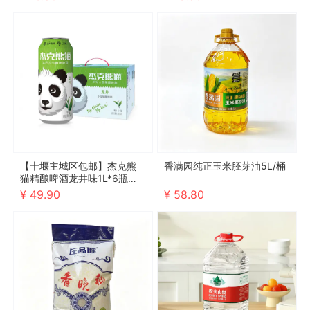
【十堰主城区包邮】杰克熊
香满园纯正玉米胚芽油5L/桶
猫精酿啤酒龙井味1L*6瓶（2
026年10月4号到期，介意勿
¥ 49.90
¥ 58.80
拍）