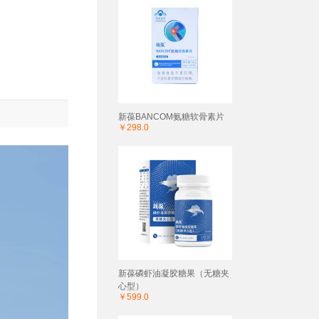
新葆BANCOM氨糖软骨素片
￥298.0
新葆磷虾油凝胶糖果（无糖夹
心型）
￥599.0