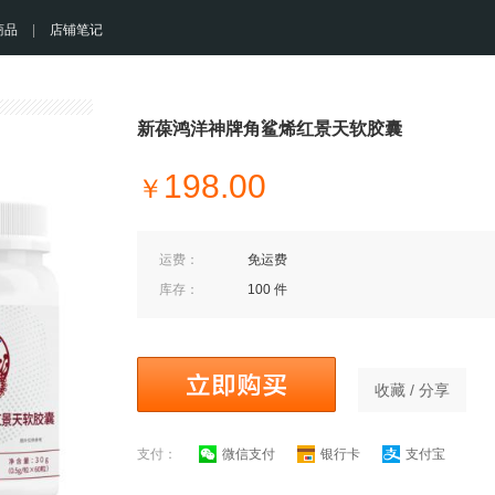
商品
|
店铺笔记
新葆鸿洋神牌角鲨烯红景天软胶囊
198.00
￥
运费：
免运费
库存：
100 件
收藏 / 分享
支付：
微信支付
银行卡
支付宝