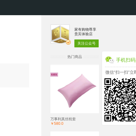
家有购物尊享
贵宾体验店
关注公众号
热门商品
手机扫码
微信“扫一扫”立
万事利真丝枕套
￥580.0