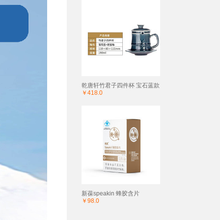
乾唐轩竹君子四件杯 宝石蓝款
￥418.0
新葆speakin 蜂胶含片
￥98.0