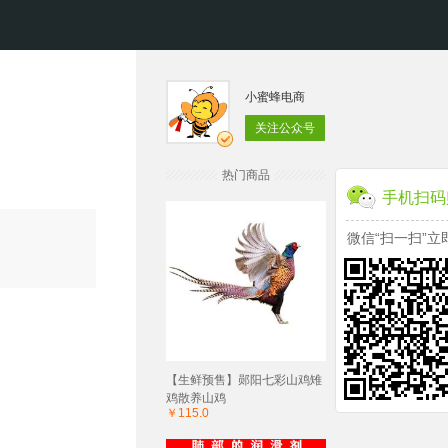
小蜜蜂电商
关注公众号
热门商品
手机扫码
微信“扫一扫”立
【生鲜预售】郧阳七彩山鸡雉
鸡散养山鸡
￥115.0