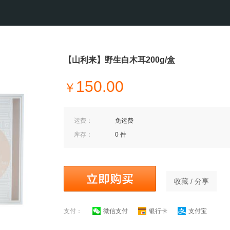
【山利来】野生白木耳200g/盒
150.00
￥
运费：
免运费
库存：
0 件
收藏 / 分享
支付：
微信支付
银行卡
支付宝