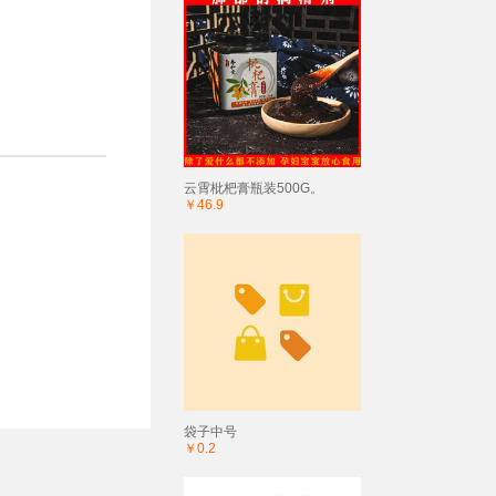
云霄枇杷膏瓶装500G。
￥46.9
袋子中号
￥0.2