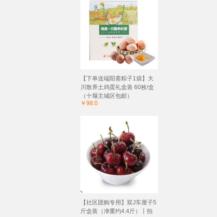
【下单送端阳斋粽子1袋】大
川散养土鸡蛋礼盒装 60枚/盒
（十堰主城区包邮）
￥98.0
【社区团购专用】双J车厘子5
斤盒装（净重约4.4斤）丨拍