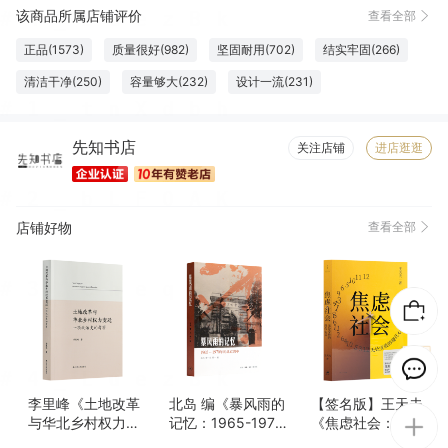
该商品所属店铺评价
查看全部
正品(1573)
质量很好(982)
坚固耐用(702)
结实牢固(266)
清洁干净(250)
容量够大(232)
设计一流(231)
纸张精良(219)
触感良好(217)
厚度适中(207)
字体适宜(175)
先知书店
大小合适(168)
必备书籍(154)
优美详细(120)
图文清晰(103)
关注店铺
进店逛逛
物流很快(96)
高端大气(95)
包装很好(91)
服务周到(57)
珍藏佳品(49)
做工精良(49)
很划算(35)
方便(23)
店铺好物
查看全部
真材实料(22)
完美无瑕(21)
很好看(18)
色泽通透(18)
精美雅致(16)
认真负责(16)
性价比高(12)
清晰度高(9)
方便实用(7)
很舒服(6)
李里峰《土地改革
北岛 编《暴风雨的
【签名版】王天夫
与华北乡村权力变
记忆：1965-1970
《焦虑社会：无处
迁：一项政治史的
年的北京四中》
安放的现代心灵》