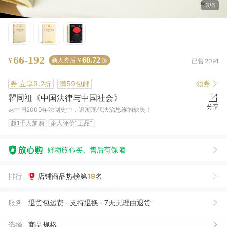
4/6
66-192
60.72
¥
新人券后￥
起
已售
2091
券
立享9.2折
满59包邮
领券
瞿同祖《中国法律与中国社会》
分享
从中国2000年法制史中，追溯现代法治思维的缺失！
超1千人加购
多人评价“正品”
排行
店铺商品热榜第
19
名
三***漠
01月18日买了1件
去下单
x*y
09月02日买了1件
去下单
服务
退货包运费 · 支持退换 · 7天无理由退货
汪*龙
08月11日买了1件
去下单
选择
商品规格