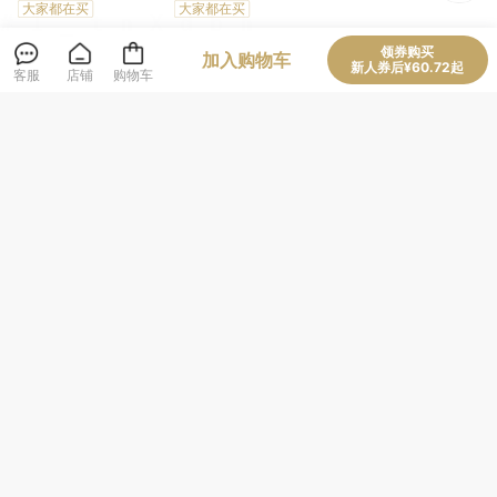
大家都在买
大家都在买
考察》
78
59
59
¥
¥
¥
领券购买
加入购物车
新人券后¥60.72起
客服
店铺
购物车
叶克飞《先醒来的
【签名+钤印】葛剑
【签名版】张述
人：近代中国第一
雄《何以世界：透
《秦朝生存指南》
批留学生》
过地理看人类文
大家都在买
大家都在买
明》
72
58
78
¥
¥
¥