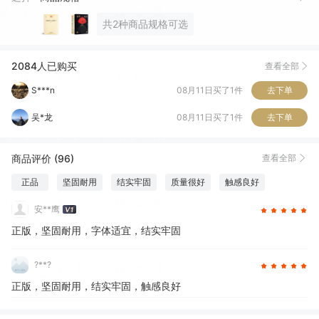
周*子
08月11日买了1件
去下单
共2种商品规格可选
S***n
08月11日买了1件
去下单
2084人已购买
查看全部
吴*龙
08月11日买了1件
去下单
李*
08月11日买了1件
去下单
番**园
06月27日买了1件
去下单
张*
05月29日买了1件
去下单
商品评价 (96)
查看全部
L*
05月17日买了1件
去下单
正品
坚固耐用
结实牢固
质量很好
触感良好
厚度适中
安**鹰
正版，坚固耐用，字体适宜，结实牢固
?**?
正版，坚固耐用，结实牢固，触感良好