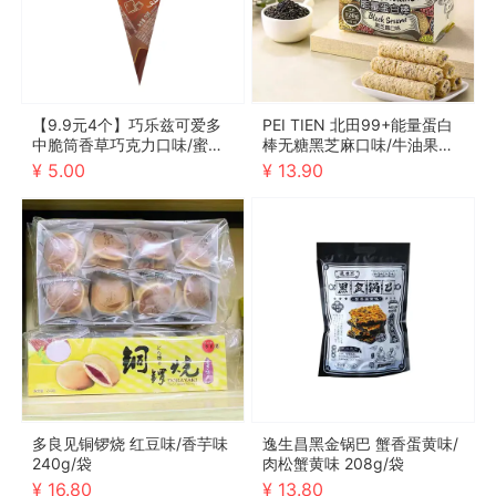
【9.9元4个】巧乐兹可爱多
PEI TIEN 北田99+能量蛋白
中脆筒香草巧克力口味/蜜瓜
棒无糖黑芝麻口味/牛油果口
玫瑰车厘子口味 70g
味 120g/袋
¥ 5.00
¥ 13.90
多良见铜锣烧 红豆味/香芋味
逸生昌黑金锅巴 蟹香蛋黄味/
240g/袋
肉松蟹黄味 208g/袋
¥ 16.80
¥ 13.80