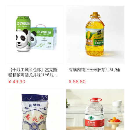
【十堰主城区包邮】杰克熊
香满园纯正玉米胚芽油5L/桶
猫精酿啤酒龙井味1L*6瓶（2
026年10月4号到期，介意勿
¥ 49.90
¥ 58.80
拍）