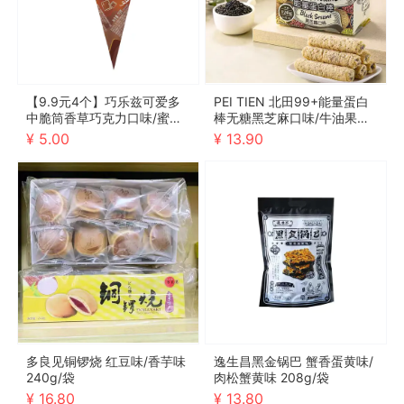
【9.9元4个】巧乐兹可爱多
PEI TIEN 北田99+能量蛋白
中脆筒香草巧克力口味/蜜瓜
棒无糖黑芝麻口味/牛油果口
玫瑰车厘子口味 70g
味 120g/袋
¥ 5.00
¥ 13.90
多良见铜锣烧 红豆味/香芋味
逸生昌黑金锅巴 蟹香蛋黄味/
240g/袋
肉松蟹黄味 208g/袋
¥ 16.80
¥ 13.80