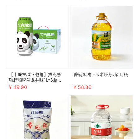
【十堰主城区包邮】杰克熊
香满园纯正玉米胚芽油5L/桶
猫精酿啤酒龙井味1L*6瓶（2
026年10月4号到期，介意勿
¥ 49.90
¥ 58.80
拍）