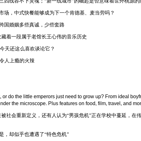
三四线容不下灵魂；“新一线城市”的崛起是否意味着世外桃源的
市场，中式快餐能够成为下一个肯德基、麦当劳吗？
跨国婚姻多些真诚，少些套路
收藏着一段属于老馆长王心伟的音乐历史
今天还这么喜欢谈论它？
到令人上瘾的火辣
 or do the little emperors just need to grow up? From ideal boyf
er the microscope. Plus features on food, film, travel, and mo
被社会重新定义，还有人认为“男孩危机”正在学校中蔓延，在
是，却似乎也遭遇了“特色危机”