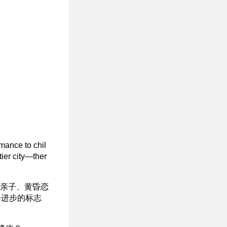
mance to chil
tier city—ther
养亲子、黄昏恋
会进步的标志