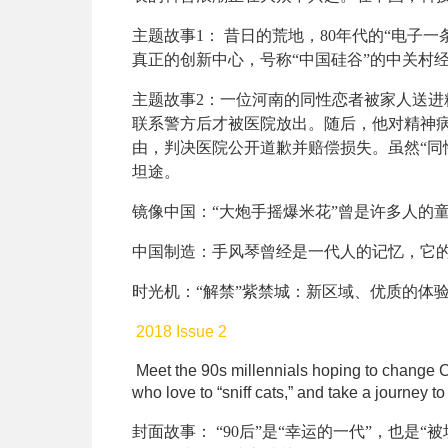
主题故事1
： 昔日的荒地，80年代的“电子
真正的创新中心，号称“中国硅谷”的中关村
主题故事2：
一位河南的同性恋者被家人送进
联系警方后才被医院放出。随后，他对精神
由，判决医院公开道歉并赔偿损失。虽然“同
坦途。
镜像中国：
“大炮手摇爆米花”曾是许多人的
中国制造：
手风琴曾经是一代人的记忆，它
时光机：
“解禁”紫禁城：新区域、优质的体
2018 Issue 2
Meet the 90s millennials hoping to change Ch
who love to “sniff cats,” and take a journey 
封面故事：
“90后”是“幸运的一代”，也是