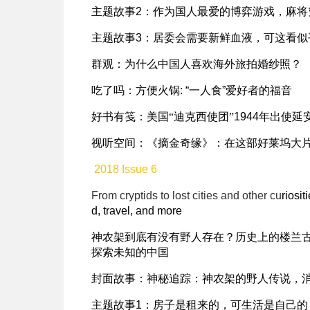
主题故事
2
：
作为国人最爱的博弈游戏，麻将
主题故事
3
：
居委会需要新鲜血液，可这看似
群观：
为什么中国人喜欢海外旅拍婚纱照？
吃了吗：
方便火锅
: “
一人食
”
爱好者的福音
好书有笺：
美国“迪克西使团”
1944
年出使延
视听空间：
《摘金奇缘》：在这部好莱坞大
2018 Issue 6
From cryptids to lost cities and other cu
riosit
d, travel, and more
神农架到底有没有野人存在？历史上的楼兰
探索未知的中国
封面故事：
神秘追踪：神农架的野人传说，
主题故事
1
：
房子是租来的，可生活是自己的