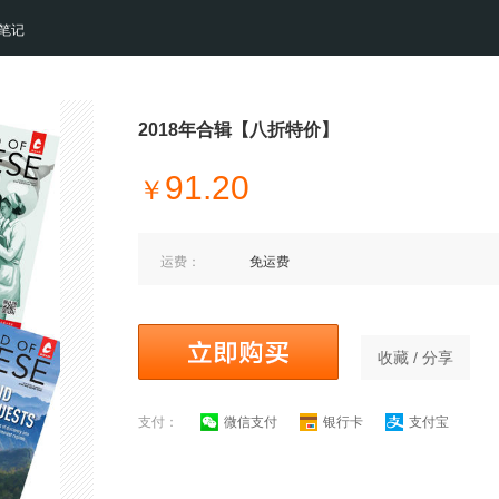
笔记
2018年合辑【八折特价】
91.20
￥
运费：
免运费
收藏 / 分享
支付：
微信支付
银行卡
支付宝