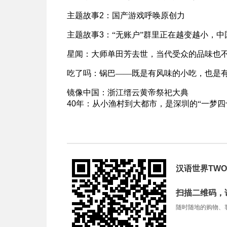
主题故事
2
：
国产游戏呼唤原创力
主题故事
3
：
“无账户”群里正在越变越小，
星闻：
大师单田芳去世，当代受众的品味也
吃了吗：
锅巴——既是有风味的小吃，也是
镜像中国：
浙江缙云黄帝祭祀大典
40
年：
从小渔村到大都市，是深圳的“一梦四
汉语世界TWO
扫描二维码，
随时随地的购物、客