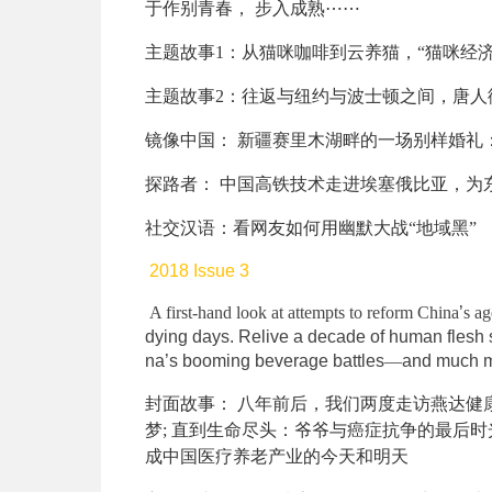
于作别青春， 步入成熟
⋯⋯
主题故事1
：从猫咪咖啡到云养猫，“猫咪经济
主题故事2：
往返与纽约与波士顿之间，唐人
镜像中国：
新疆赛里木湖畔的一场别样婚礼
探路者：
中国高铁技术走进埃塞俄比亚，为
社交汉语：
看网友如何用幽默大战“地域黑”
2018 Issue 3
A first-hand look at attempts to reform China
’
s ag
dying days. Relive a decade of human flesh s
na’s booming beverage battles
—
and much 
封面故事：
八年前后，我们两度走访燕达健
梦; 直到生命尽头：爷爷与癌症抗争的最后
成中国医疗养老产业的今天和明天