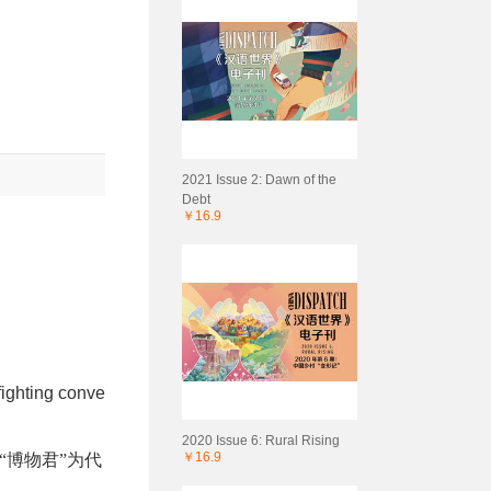
2021 Issue 2: Dawn of the
Debt
￥16.9
fighting conve
2020 Issue 6: Rural Rising
￥16.9
“博物君”为代