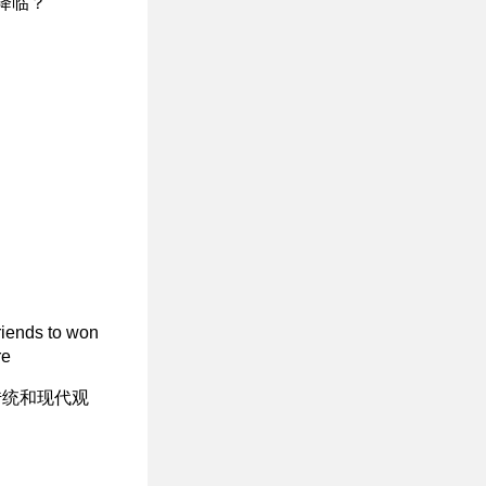
降临？
riends to won
re
传统和现代观