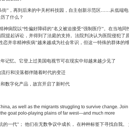
一条街”，再到后来的中关村科技园，自主创新示范区……从低端
经历了什么？
精神病院以“性偏好障碍的”名义被迫接受“强制医疗”。在当地同
病院提起诉讼，并得到了法庭的支持。法院判决认为医院侵犯了
性恋并非精神疾病”越来越成为社会常识，但这一特殊的群体的
童年记忆。它登上过美国电视节可在现实中却越来越少见了
的流行和没落都伴随着时代的变迁
验和数字化产品，故宫开启了新时代
ina, as well as the migrants struggling to survive change. Join 
to the goat polo-playing plains of far west—and much more
“被坑的一代”； 他们在无数争议中成长， 在种种标签下寻找自我。