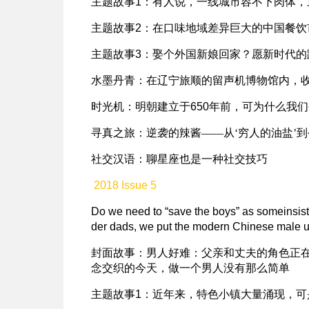
主题故事
1
：
有人说，一线城市容不下肉体，
主题故事
2
：
在口味地域差异巨大的中国餐饮
主题故事
3
：
娶个外国新娘回家？愿新时代的
水墨丹青：
在辽宁旅顺的留声机博物馆内，
时光机：
明朝建立于
650
年前，可为什么我们
寻真之旅：
逆袭的辣酱——从‘穷人的油盐’
社交汉语：
聊星座也是一种社交技巧
2018 Issue 5
Do we need to “save the boys” as someinsist,
der dads, we put the modern Chinese male und
封面故事：
男人好难：父亲和丈夫的角色正在
念交织的今天，做一个男人没有那么简单
主题故事
1
：
近年来，特色小镇大量涌现，可