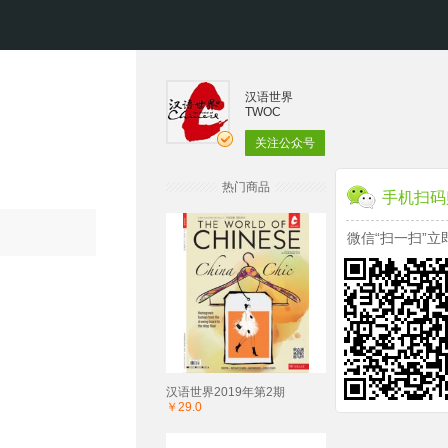
汉语世界
TWOC
关注公众号
热门商品
手机扫码
微信“扫一扫”立
汉语世界2019年第2期
￥29.0