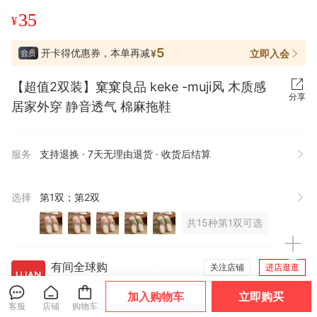
35
¥
5
开卡得优惠券，本单再减
立即入会
¥
【超值2双装】窠窠良品 keke -muji风 木质感
分享
居家外穿 静音透气 棉麻拖鞋
服务
支持退换 · 7天无理由退货 · 收货后结算
选择
第1双；第2双
共15种第1双可选
有间全球购
关注店铺
进店逛逛
企业认证
9年有赞店
回头客好店
加入购物车
立即购买
客服
店铺
购物车