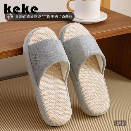
贵州省 遵义市 洞***馆 购买了该商品
2/13