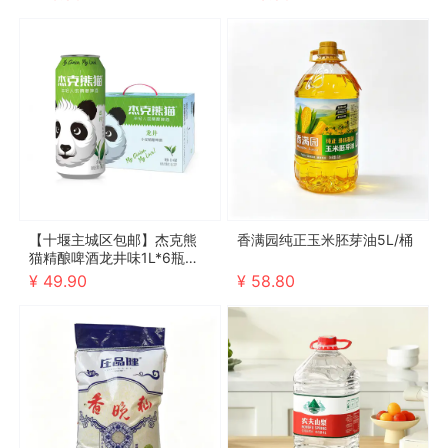
【十堰主城区包邮】杰克熊
香满园纯正玉米胚芽油5L/桶
猫精酿啤酒龙井味1L*6瓶（2
026年10月4号到期，介意勿
¥ 49.90
¥ 58.80
拍）