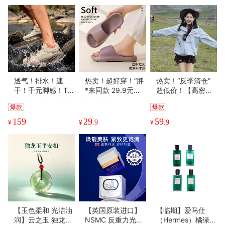
透气！排水！速
热卖！超好穿！“胖
热卖！“反季清仓”
干！千元脚感！TE
*来同款 29.9元到
超低价！【高密度
POR天跑越山系列
手2双”宅小年 糖果
面料 耐刮防撕裂】
爆款
爆款
趣野/驰野系列 溯溪
踩屎感春夏凉拖 男
Schenvega轻量情
鞋 浙江省游泳队指
女款 加厚鞋底 轻盈
侣山系户外防风冲
159
29
59
¥
¥
.9
¥
.9
定官方合作伙伴 轻
舒适 5色可选
锋外套 透气不闷 防
盈舒适 防滑耐磨
风锁温 7色可选
【玉色柔和 光洁油
【英国原装进口】
【临期】爱马仕
润】云之玉 独龙玉
NSMC 反重力光子
（Hermes）橘绿之