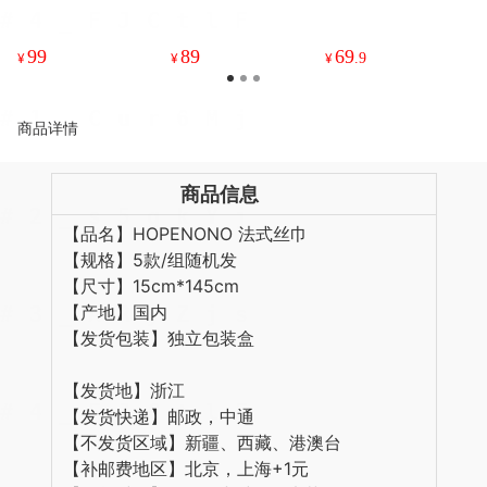
手镯/平安扣/无事
复颜霜 焕亮肤色 肌
泉洗发水40ML+护
牌 圆润饱满器型 寓
肤弹润饱满 50g/盒
发素40ML+沐浴露
意平安顺遂
40ML+身体乳40M
99
89
69
¥
¥
¥
.9
L
商品详情
商品信息
【品名】HOPENONO 法式丝巾
【规格】5款/组随机发
【尺寸】15cm*145cm
【产地】国内
【发货包装】独立包装盒
【发货地】浙江
【发货快递】邮政，中通
【不发货区域】新疆、西藏、港澳台
【补邮费地区】北京，上海+1元