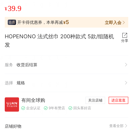
39.9
¥
5
开卡得优惠券，本单再减
立即入会
¥
HOPENONO 法式丝巾 200种款式 5款/组随机
分享
发
服务
收货后结算
选择
规格
有间全球购
关注店铺
进店逛逛
企业认证
9年有赞店
回头客好店
店铺好物
查看全部