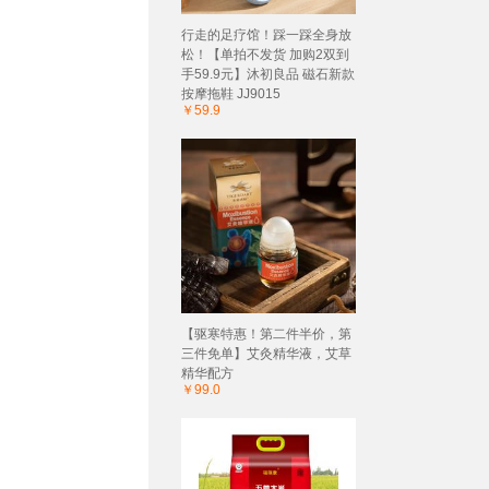
行走的足疗馆！踩一踩全身放
松！【单拍不发货 加购2双到
手59.9元】沐初良品 磁石新款
按摩拖鞋 JJ9015
￥59.9
【驱寒特惠！第二件半价，第
三件免单】艾灸精华液，艾草
精华配方
￥99.0