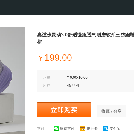
嘉适步灵动3.0舒适慢跑透气耐磨软弹三防跑
楦
199.00
￥
运费：
¥ 0.00-10.00
库存：
4577 件
收藏 / 分享
支付：
微信支付
银行卡
支付宝