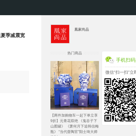
凰家尚品
鞋夏季减震宽
热门商品
手机扫码
微信“扫一扫”立
【两件加购物车一起下单立享
9折】元青花双绝 《鬼谷子下
山图罐》 《萧何月下追韩信梅
瓶》 “当代督陶官”阳士琦大师