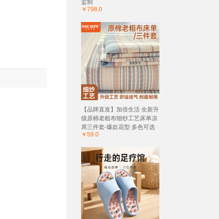
监制
￥798.0
【品牌直发】加倍生活 全新升
级原棉老粗布细纱工艺床单凉
席三件套-爆款花型 多色可选
￥59.0