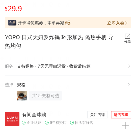
29.9
¥
5
开卡得优惠券，本单再减
立即入会
¥
YOPO 日式天妇罗炸锅 环形加热 隔热手柄 导
分享
热均匀
服务
支持退换 · 7天无理由退货 · 收货后结算
选择
规格
共1种规格可选
有间全球购
关注店铺
进店逛逛
企业认证
9年有赞店
回头客好店