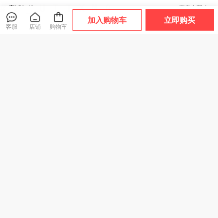
店铺好物
查看全部
加入购物车
立即购买
客服
店铺
购物车
透气！排水！速
【一涂一抹，霉菌
热卖！超好穿！“胖
干！千元脚感！TE
无影踪！28天不生
*来同款 29.9元到
POR天跑越山系列
霉！】净狮 3合1除
手2双”宅小年 糖果
爆款
爆款
趣野/驰野系列 溯溪
霉啫喱 一涂净除厨
踩屎感春夏凉拖 男
鞋 浙江省游泳队指
卫胶条黑霉 长效抑
女款 加厚鞋底 轻盈
159
49
29
¥
¥
¥
.9
定官方合作伙伴 轻
菌不复发 200g/瓶
舒适 5色可选
盈舒适 防滑耐磨