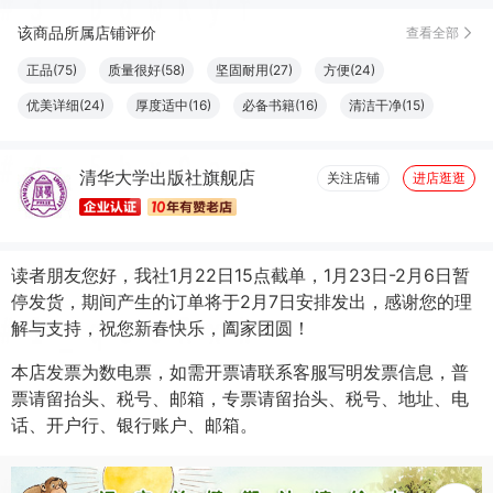
该商品所属店铺评价
查看全部
张*艳
07月14日买了1件
去下单
正品(75)
质量很好(58)
坚固耐用(27)
方便(24)
李*士
06月20日买了1件
去下单
优美详细(24)
厚度适中(16)
必备书籍(16)
清洁干净(15)
k***i
06月20日买了1件
去下单
大小合适(11)
结实牢固(11)
容量够大(11)
字体适宜(9)
胡*
06月04日买了1件
去下单
清华大学出版社旗舰店
图文清晰(8)
纸张精良(8)
触感良好(7)
设计一流(7)
关注店铺
进店逛逛
杜*丽
05月09日买了1件
去下单
读者朋友您好，我社1月22日15点截单，1月23日-2月6日暂
停发货，期间产生的订单将于2月7日安排发出，感谢您的理
解与支持，祝您新春快乐，阖家团圆！
本店发票为数电票，如需开票请联系客服写明发票信息，普
票请留抬头、税号、邮箱，专票请留抬头、税号、地址、电
话、开户行、银行账户、邮箱。