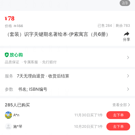
3/3
78
¥
已售
284
剩余
783
价格
￥156
（套装）识字关键期名著绘本·伊索寓言（共6册）
分享
品质保证
专属客服
先行赔付
服务
7天无理由退货 · 收货后结算
王*
06月17日买了1件
去下单
参数
书名; ISBN编号
小*
12月26日买了1件
去下单
285人已购买
查看全部
A*n
11月30日买了1件
去下单
施*琴
10月20日买了1件
去下单
刘*文
08月16日买了1件
去下单