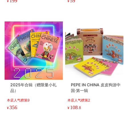
199
59
¥
¥
2025年合辑（赠限量小礼
PEPE IN CHINA 皮皮狗游中
品）
国·第一辑
本店人气榜第9
本店人气榜第2
356
108
¥
¥
.8