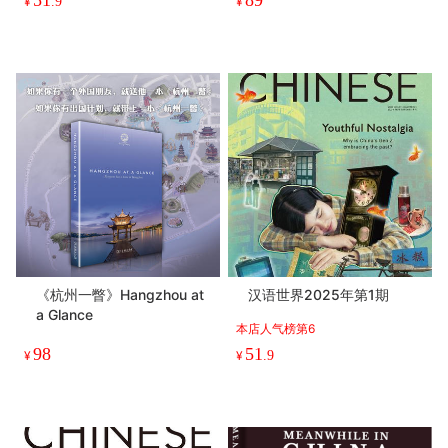
¥
.9
¥
《杭州一瞥》Hangzhou at
汉语世界2025年第1期
a Glance
本店人气榜第6
98
51
¥
¥
.9