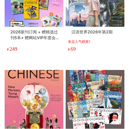
2026新刊订阅 + 赠精选过
汉语世界2026年第2期
刊5本+ 赠网站VIP年度会员
本店人气榜第1
+随机周边
249
69
¥
¥