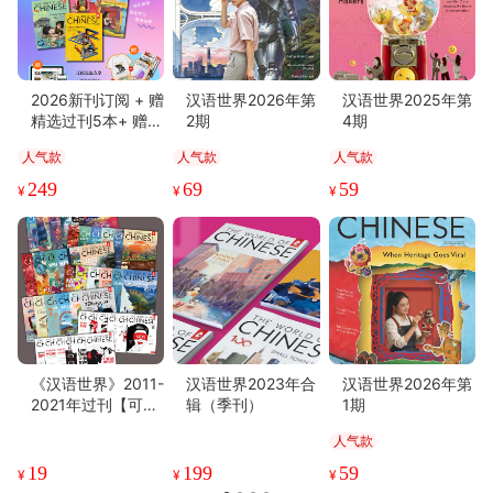
2026新刊订阅 + 赠
汉语世界2026年第
汉语世界2025年第
精选过刊5本+ 赠网
2期
4期
站VIP年度会员+随
人气款
人气款
人气款
机周边
249
69
59
¥
¥
¥
《汉语世界》2011-
汉语世界2023年合
汉语世界2026年第
2021年过刊【可备
辑（季刊）
1期
注期数】
人气款
19
199
59
¥
¥
¥