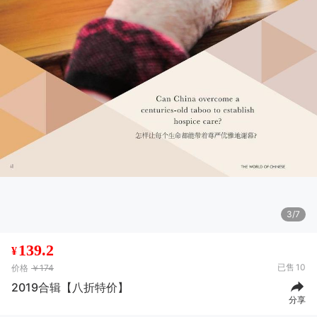
4/7
D***s
03月13日买了1件
去下单
139.2
¥
I**a
03月13日买了1件
去下单
已售
10
价格
￥174
2019合辑【八折特价】
D***g
08月18日买了1件
去下单
分享
?***?
07月10日买了1件
去下单