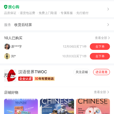
一*
06月17日买了1件
去下单
品质保证
退货包运费
免费上门取退
专属客服
先行赔付
王*巍
05月30日买了1件
去下单
服务
收货后结算
原***字
12月06日买了1件
去下单
刘*
10月03日买了1件
去下单
10人已购买
查看全部
高***）
10月03日买了1件
去下单
猫*
10月01日买了1件
去下单
汉语世界TWOC
关注店铺
进店逛逛
店铺好物
查看全部