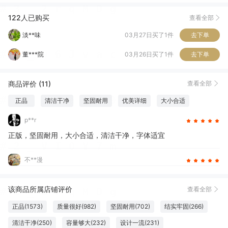
冯*行
04月04日买了1件
去下单
122人已购买
查看全部
淡**味
03月27日买了1件
去下单
董***院
03月26日买了1件
去下单
杜*
03月26日买了1件
去下单
商品评价 (11)
查看全部
一**生
01月10日买了1件
去下单
正品
清洁干净
坚固耐用
优美详细
大小合适
字体适宜
p**r
正版，坚固耐用，大小合适，清洁干净，字体适宜
不**漫
该商品所属店铺评价
查看全部
正品(1573)
质量很好(982)
坚固耐用(702)
结实牢固(266)
清洁干净(250)
容量够大(232)
设计一流(231)