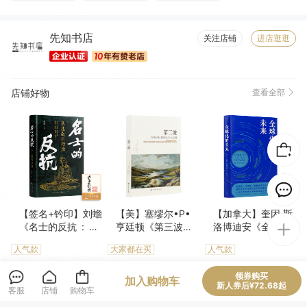
纸张精良(219)
触感良好(217)
厚度适中(207)
字体适宜(175)
先知书店
大小合适(168)
必备书籍(154)
优美详细(120)
图文清晰(103)
关注店铺
进店逛逛
物流很快(96)
高端大气(95)
包装很好(91)
服务周到(57)
珍藏佳品(49)
做工精良(49)
很划算(35)
方便(23)
店铺好物
查看全部
真材实料(22)
完美无瑕(21)
很好看(18)
色泽通透(18)
精美雅致(16)
认真负责(16)
性价比高(12)
清晰度高(9)
方便实用(7)
很舒服(6)
【签名+钤印】刘蟾
【美】塞缪尔•P•
【加拿大】奎因·斯
《名士的反抗 : 从
亨廷顿《第三波：2
洛博迪安《全球化
孔融到嵇康》
0世纪后期的民主化
的未来》
人气款
大家都在买
人气款
浪潮》
74
79
88
¥
.8
¥
¥
领券购买
加入购物车
新人券后¥72.68起
客服
店铺
购物车