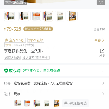
4/6
亨廷顿政治四书
79-529
72.68
¥
新人券后￥
起
已售
130
券
立享9.2折
满59包邮
领券
预售
05.24开始发货
亨廷顿作品集（全7册）
分享
超百人加购
多人评价“清洁干净”
清**朴
05月13日买了1件
去下单
辛*
05月11日买了1件
去下单
服务
退货包运费 · 支持退换 · 7天无理由退货
黄*
10月01日买了1件
去下单
选择
规格
1***7
04月08日买了1件
去下单
共5种规格可选
顺*
04月05日买了1件
去下单