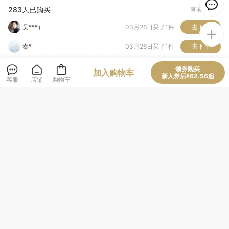
283人已购买
查看全部
秦*
03月26日买了1件
去下单
靈**雲
03月26日买了1件
去下单
懿*
12月25日买了1件
去下单
领券购买
加入购物车
商品评价 (5)
查看全部
刘*
12月09日买了1件
去下单
新人券后¥62.56起
客服
店铺
购物车
兔**生
12月04日买了1件
去下单
S**e
老***
该商品所属店铺评价
查看全部
正品(1573)
质量很好(984)
坚固耐用(702)
结实牢固(266)
清洁干净(250)
容量够大(232)
设计一流(231)
纸张精良(219)
触感良好(217)
厚度适中(207)
字体适宜(175)
先知书店
大小合适(168)
必备书籍(154)
优美详细(121)
图文清晰(103)
关注店铺
进店逛逛