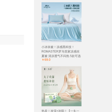
小冰块被！凉感黑科技！
ROMASTER罗马世家凉感丝
夏被 清凉透气不闷热 5款可选
￥69.0
热卖！攻湿+补阳！【一丸一