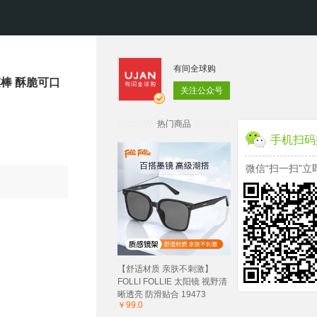
有间全球购
馍棒 酥脆可口
关注公众号
热门商品
手机扫码
微信“扫一扫”立
【舒适材质 亲肤不刺激】
FOLLI FOLLIE 太阳镜 视野清
晰透亮 防滑贴合 19473
￥99.0