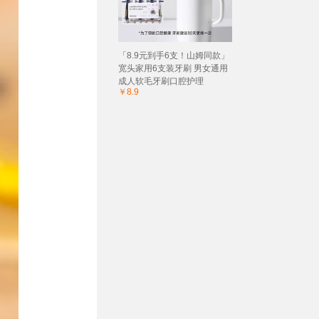
「8.9元到手6支！山姆同款」
宽头家用6支装牙刷 男女通用
成人软毛牙刷口腔护理
￥8.9