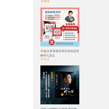
￥34.0
30篇文章掌握高考英语阅读理
解和七选五
￥71.2