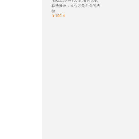
法庭上的柳叶刀 罗翔 周光权
联袂推荐：良心才是至高的法
律
￥102.4