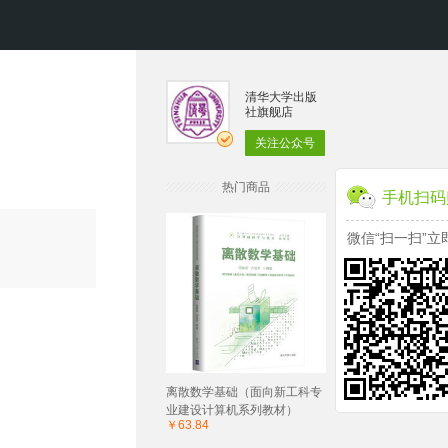
清华大学出版
社旗舰店
关注公众号
热门商品
手机扫码
微信“扫一扫”立
离散数学基础（面向新工科专
业建设计算机系列教材）
￥63.84