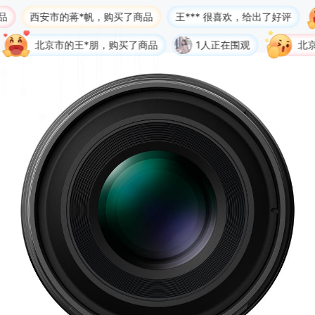
蒋*帆，购买了商品
王*** 很喜欢，给出了好评
北京市的
的王*朋，购买了商品
1人正在围观
北京市的京**⁷，购