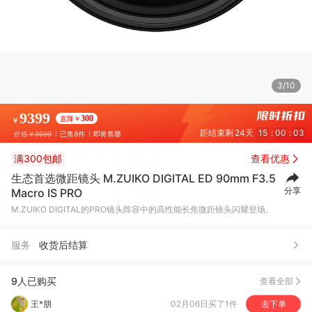
3/10
9399
300
直降￥
￥
距结束剩
24天
15
:
00
:
01
价格
￥9699
已售8件
即将售罄
满300包邮
查看优惠
生态首选微距镜头 M.ZUIKO DIGITAL ED 90mm F3.5
分享
Macro IS PRO
崔*
05月06日买了1件
去下单
M.ZUIKO DIGITAL的PRO镜头阵容中的高性能长焦微距镜头闪耀登场。
蒋*帆
03月01日买了1件
去下单
服务
收货后结算
王*朋
02月06日买了1件
去下单
京***⁷
08月18日买了1件
去下单
9人已购买
查看全部
王*朋
08月01日买了1件
去下单