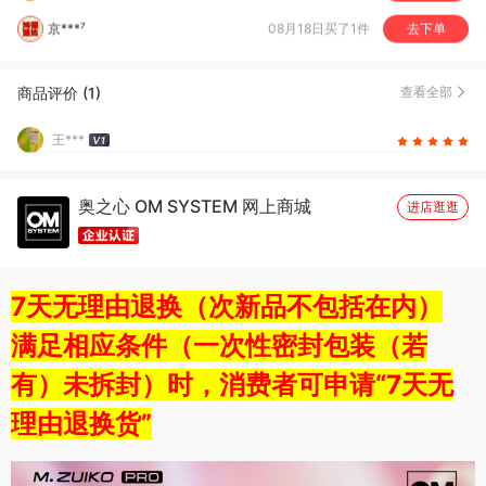
y*
06月09日买了1件
去下单
阎*熊
05月19日买了1件
去下单
商品评价 (1)
查看全部
陆*
04月21日买了1件
去下单
王***
赵*昕
02月14日买了1件
去下单
崔*
05月06日买了1件
去下单
奥之心 OM SYSTEM 网上商城
进店逛逛
7天无理由退换（次新品不包括在内）
满足相应条件（一次性密封包装（若
有）未拆封）时，消费者可申请“7天无
理由退换货”