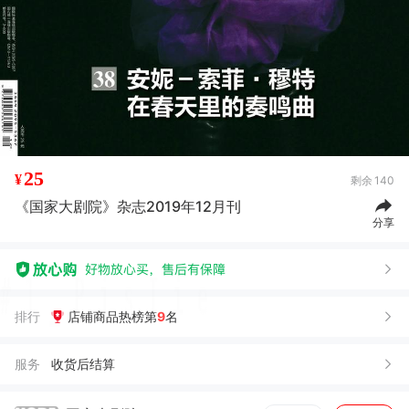
25
¥
剩余
140
《国家大剧院》杂志2019年12月刊
分享
排行
店铺商品热榜第
9
名
服务
收货后结算