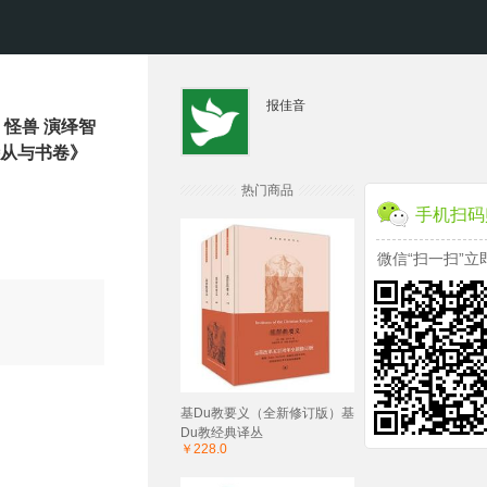
报佳音
怪兽 演绎智
侍从与书卷》
热门商品
手机扫码
微信“扫一扫”立
基Du教要义（全新修订版）基
Du教经典译丛
￥228.0