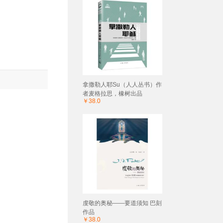
拿撒勒人耶Su（人人丛书）作
者麦格拉思，橡树出品
￥38.0
虔敬的奥秘——要道须知 巴刻
作品
￥38.0