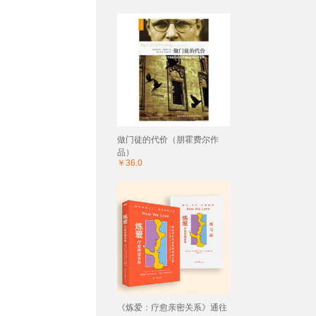
做门徒的代价（朋霍费尔作
品）
￥36.0
《炼爱：疗愈亲密关系》通往