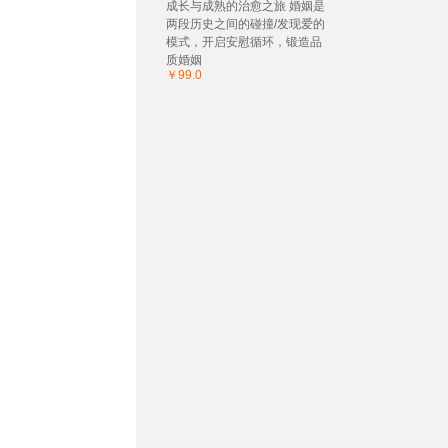
成长与成熟的治愈之旅 婚姻是
两段历史之间的碰撞/发现爱的
模式，开启安慰循环，锻造品
质婚姻
￥99.0