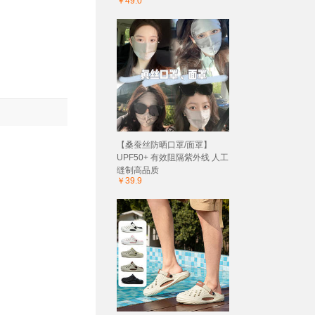
￥49.0
【桑蚕丝防晒口罩/面罩】
UPF50+ 有效阻隔紫外线 人工
缝制高品质
￥39.9