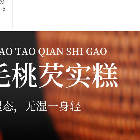
发
+5
延