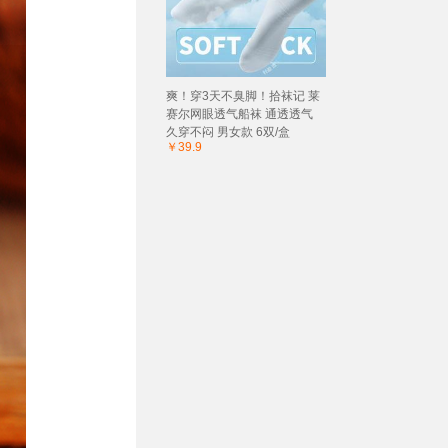
爽！穿3天不臭脚！拾袜记 莱
赛尔网眼透气船袜 通透透气
久穿不闷 男女款 6双/盒
￥39.9