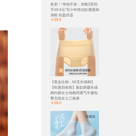
热卖！“单拍不发，加购2双到
手39.9元”宅小年情侣款溯溪洞
洞鞋 轻盈舒适
￥39.9
【黄金比例，60支长绒棉】
【钜惠四条装】新款新疆长绒
棉内裤女士纯棉裆透气中腰包
臀无痕女士三角裤
￥59.0