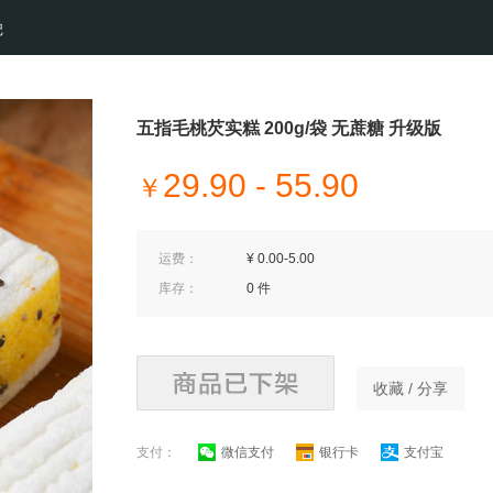
记
五指毛桃芡实糕 200g/袋 无蔗糖 升级版
29.90 - 55.90
￥
运费：
¥ 0.00-5.00
库存：
0 件
收藏 / 分享
支付：
微信支付
银行卡
支付宝