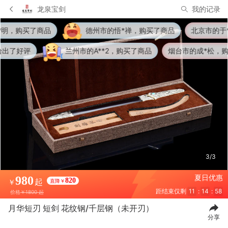
龙泉宝剑
我的记录
德州市的悟*禅，购买了商品
北京市的于**，购买了商品
州市的A**2，购买了商品
烟台市的成*松，购买了商品
牡
3/3
夏日优惠
980
起
820
直降￥
￥
距结束仅剩
11
:
14
:
55
价格
￥1800 起
月华短刃 短剑 花纹钢/千层钢（未开刃）
分享