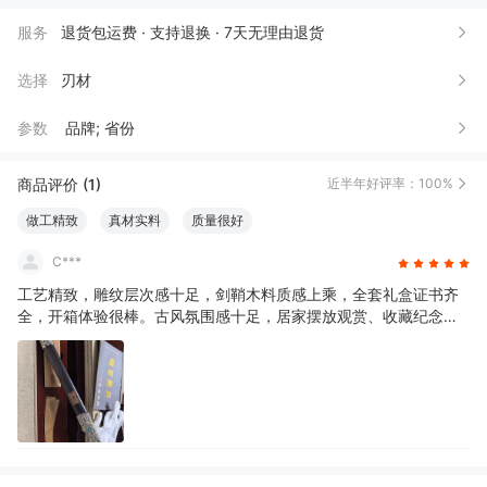
服务
退货包运费 · 支持退换 · 7天无理由退货
选择
刃材
参数
品牌; 省份
商品评价 (1)
近半年好评率：100%
做工精致
真材实料
质量很好
C***
工艺精致，雕纹层次感十足，剑鞘木料质感上乘，全套礼盒证书齐
全，开箱体验很棒。古风氛围感十足，居家摆放观赏、收藏纪念都
合适，能感受到传统铸剑工艺的用心。