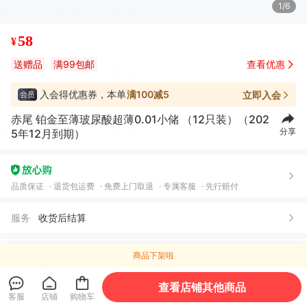
1/6
58
¥
送赠品
满99包邮
查看优惠
入会得优惠券，本单
满100减5
立即入会
赤尾 铂金至薄玻尿酸超薄0.01小储 （12只装）（202
分享
5年12月到期）
品质保证
退货包运费
免费上门取退
专属客服
先行赔付
服务
收货后结算
特殊后勤
商品下架啦
关注店铺
进店逛逛
查看店铺其他商品
客服
店铺
购物车