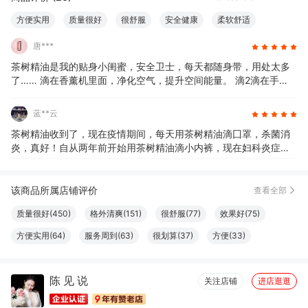
方便实用
质量很好
很舒服
安全健康
柔软舒适
易于使用
唐***
茶树精油是我的贴身小闺蜜，安全卫士，每天都随身带，用处太多
了…… 滴在香薰机里面，净化空气，提升空间能量。 滴2滴在手
心，呼吸提神，空气不好的时候也会闻。 滴在水里漱口，天然的漱
口水，口腔清新。 滴在慕斯里面洗澡，皮肤很舒爽。 滴在阿么斯里
蓝**云
面洗头，头皮很清凉。 湿疹的时候做了茶树精油喷雾，特别止痒 日
茶树精油收到了，现在疫情期间，每天用茶树精油滴囗罩，杀菌消
常滴在身体乳里擦身体，冬季皮肤不会痒。 慕斯洗完私处，滴在内
炎，真好！自从两年前开始用茶树精油滴小内裤，现在妇科炎症没
裤上，妇科一直芬芳健康……
有啦！好开心！茶树精油真的很棒
该商品所属店铺评价
查看全部
质量很好(450)
格外清爽(151)
很舒服(77)
效果好(75)
方便实用(64)
服务周到(63)
很划算(37)
方便(33)
丰富细腻(30)
安全健康(29)
清香四溢(28)
味道很棒(26)
陈 见 说
很好看(26)
易于使用(22)
口感俱佳(20)
清洁干净(19)
关注店铺
进店逛逛
颗粒饱满(18)
有益皮肤(15)
必备书籍(11)
清凉润喉(9)