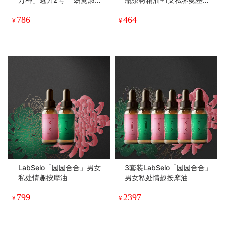
女」魅力3号「一地月光」s
洁面乳 60g/100ml
786
464
pa留香按摩精纯油定制款丨
¥
¥
LabSelo「园园合合」男女
3套装LabSelo「园园合合」
私处情趣按摩油
男女私处情趣按摩油
799
2397
¥
¥