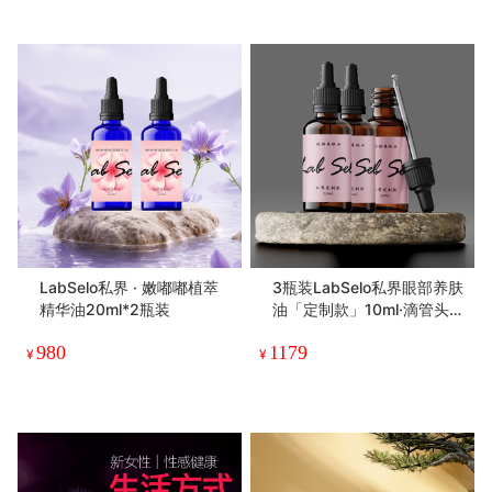
LabSelo私界 · 嫩嘟嘟植萃
3瓶装LabSelo私界眼部养肤
精华油20ml*2瓶装
油「定制款」10ml·滴管头改
为滚珠了哦
980
1179
¥
¥