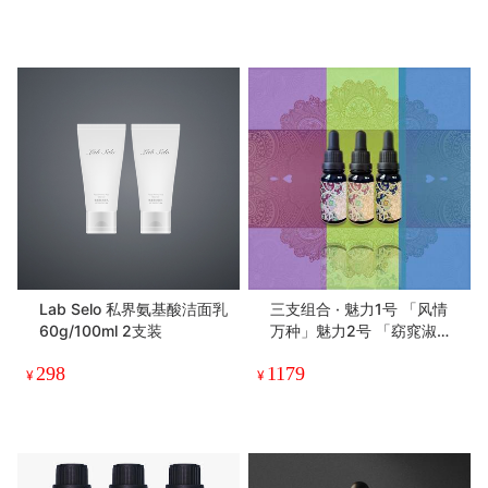
Lab Selo 私界氨基酸洁面乳
三支组合 · 魅力1号 「风情
60g/100ml 2支装
万种」魅力2号 「窈窕淑
女」魅力3号「一地月光」s
298
1179
pa留香按摩精纯油定制款丨
¥
¥