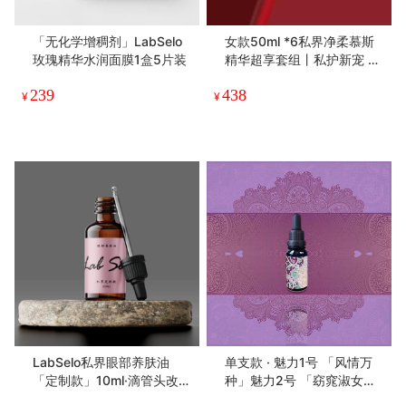
「无化学增稠剂」LabSelo
女款50ml *6私界净柔慕斯
玫瑰精华水润面膜1盒5片装
精华超享套组丨私护新宠 屏
障专家
239
438
¥
¥
LabSelo私界眼部养肤油
单支款 · 魅力1号 「风情万
「定制款」10ml·滴管头改为
种」魅力2号 「窈窕淑女」
滚珠了哦
魅力3号「一地月光」spa留