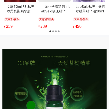
女款50ml *3 私界
「无化学增稠剂」L
LabSelo私界 · 嫩嘟
净柔慕斯精华超享
abSelo玫瑰精华水
嘟植萃精华油20ml
套组丨私护新宠 屏
润面膜1盒5片装
大家都在买
大家都在买
大家都在买
障专家
239
239
490
¥
¥
¥