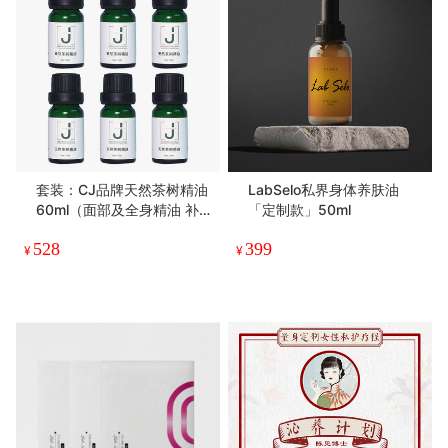
套装：CJ品牌天然茶树精油
LabSelo私界身体养肤油
60ml（面部及全身精油 补
「定制款」50ml
水保湿 spa 护肤品）
528
399
¥
¥