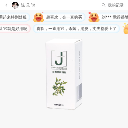
陈 见 说
我的记录
超喜欢，会一直购买
刘*** 觉得很赞，给出了好评
唐*
欢，一直用它，杀菌，消炎，丈夫都爱上了
刘*** 很喜欢，给