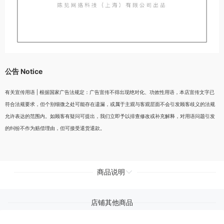
公告 Notice
有关宣传用语 | 根据国家广告法规定：广告宣传不得出现绝对化、功效性用语，本店宣传文字已
符合法规要求，但个别细微之处可能存在遗漏，或属于主观与客观层面不会引发顾客歧义的法规
允许表达的范围内。如顾客有疑问可提出，我们立即予以排查修改或补充解释，对用语问题引发
的纠纷不作为赔偿理由，但可接受退货退款。
商品说明
店铺其他商品