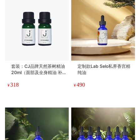
套装：CJ品牌天然茶树精油
定制款Lab Selo私界香宫精
20ml（面部及全身精油 补
纯油
水保湿 spa 护肤品）
318
490
¥
¥