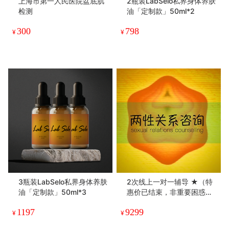
上海市第一人民医院盆底肌
2瓶装LabSelo私界身体养肤
检测
油「定制款」50ml*2
300
798
¥
¥
3瓶装LabSelo私界身体养肤
2次线上一对一辅导 ★（特
油「定制款」50ml*3
惠价已结束，非重要困惑和
决策请不要下单，辅导时评
1197
9299
估当下不适合咨询将及时中
¥
¥
断并全款退回）