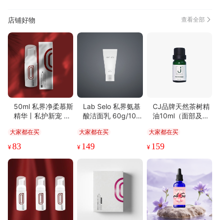
物流很快(8)
精美雅致(8)
柔软舒适(8)
性感(7)
店铺好物
查看全部
味道鲜美(7)
性价比高(7)
多次惠顾(7)
真材实料(6)
优美详细(6)
色泽纯正(6)
50ml 私界净柔慕斯
Lab Selo 私界氨基
CJ品牌天然茶树精
精华丨私护新宠 屏
酸洁面乳 60g/100
油10ml（面部及全
障专家
ml
身精油 补水保湿 s
大家都在买
大家都在买
大家都在买
pa 护肤品）
83
149
159
¥
¥
¥