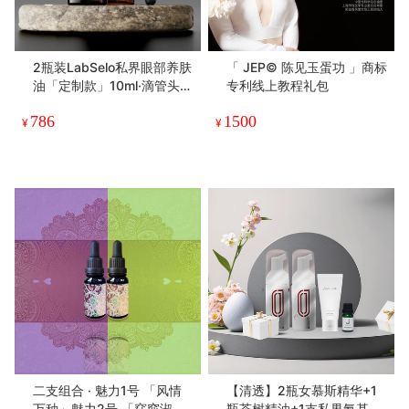
2瓶装LabSelo私界眼部养肤
「 JEP© 陈见玉蛋功 」商标
油「定制款」10ml·滴管头改
专利线上教程礼包
为滚珠了哦
786
1500
¥
¥
二支组合 · 魅力1号 「风情
【清透】2瓶女慕斯精华+1
万种」魅力2号 「窈窕淑
瓶茶树精油+1支私界氨基酸