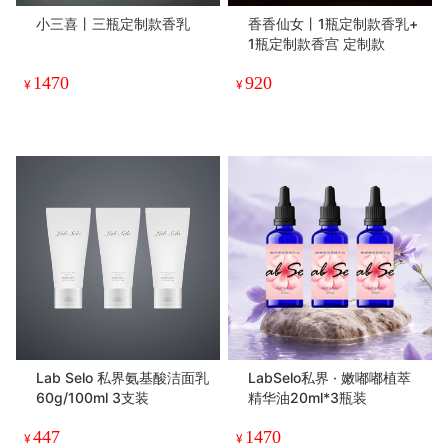
小三喜丨三瓶定制款香乳
香香仙女丨1瓶定制款香乳+
1瓶定制款香宫 定制款
1470
920
¥
¥
Lab Selo 私界氨基酸洁面乳
LabSelo私界 · 嫩嘟嘟植萃
60g/100ml 3支装
精华油20ml*3瓶装
447
1470
¥
¥