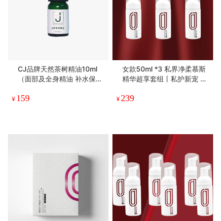
CJ品牌天然茶树精油10ml
女款50ml *3 私界净柔慕斯
（面部及全身精油 补水保湿
精华超享套组丨私护新宠 屏
spa 护肤品）
障专家
159
239
¥
¥