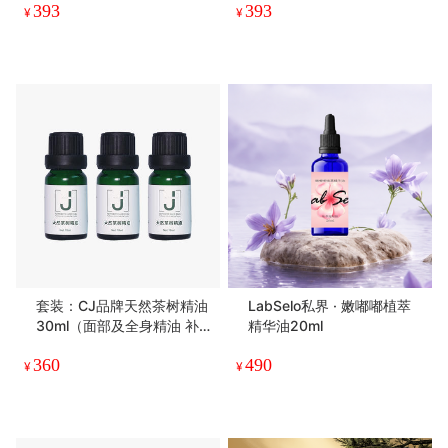
393
393
香按摩精纯油定制款丨
¥
¥
套装：CJ品牌天然茶树精油
LabSelo私界 · 嫩嘟嘟植萃
30ml（面部及全身精油 补
精华油20ml
水保湿 spa 护肤品）
360
490
¥
¥