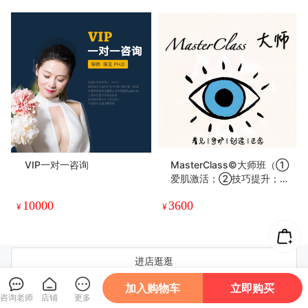
VIP一对一咨询
MasterClass©大师班（①
爱肌激活；②技巧提升；
③亲密关系改善；④深度
10000
3600
自我开发）
¥
¥
进店逛逛
加入购物车
立即购买
咨询老师
店铺
更多