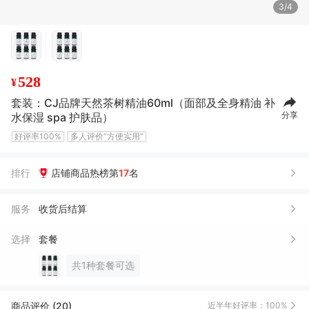
4/4
6瓶 原价954元，套餐价528元
528
¥
套装：CJ品牌天然茶树精油60ml（面部及全身精油 补
分享
水保湿 spa 护肤品）
好评率100%
多人评价“方便实用”
排行
店铺商品热榜第
17
名
服务
收货后结算
选择
套餐
共1种套餐可选
商品评价 (20)
近半年好评率：100%