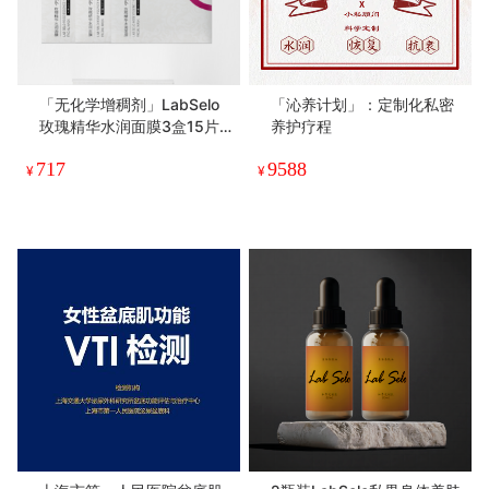
「无化学增稠剂」LabSelo
「沁养计划」：定制化私密
玫瑰精华水润面膜3盒15片
养护疗程
装
717
9588
¥
¥