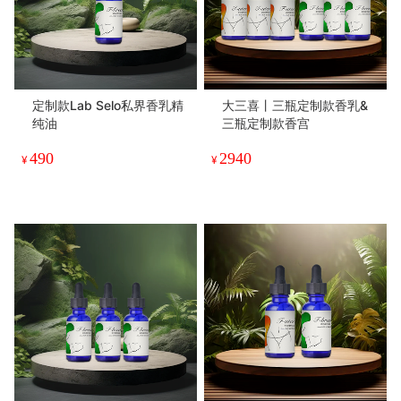
定制款Lab Selo私界香乳精
大三喜丨三瓶定制款香乳&
纯油
三瓶定制款香宫
490
2940
¥
¥