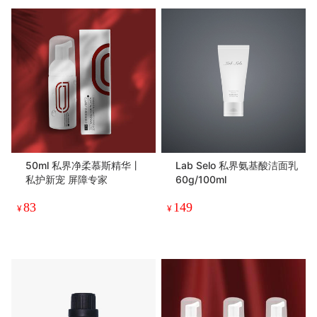
50ml 私界净柔慕斯精华丨
Lab Selo 私界氨基酸洁面乳
私护新宠 屏障专家
60g/100ml
83
149
¥
¥